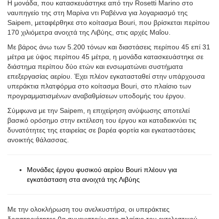
(Πίστωση: Saipem)
Η Saipem ολοκλήρωσε την ανύψωση και εγκατάσταση μιας
μονάδας ανάκτησης φυσικού αερίου για το Έργο Αξιοποίησης
Φυσικού Αερίου Bouri (BGUP) στα ανοιχτά της Λιβύης,
χρησιμοποιώντας το βαρέως τύπου πλοίο Saipem 7000.
Η μονάδα, που κατασκευάστηκε από την Rosetti Marino στο
ναυπηγείο της στη Μαρίνα ντι Ραβέννα για λογαριασμό της
Saipem, μεταφέρθηκε στο κοίτασμα Bouri, που βρίσκεται περίπου
170 χιλιόμετρα ανοιχτά της Λιβύης, στις αρχές Μαΐου.
Με βάρος άνω των 5.200 τόνων και διαστάσεις περίπου 45 επί 31
μέτρα με ύψος περίπου 45 μέτρα, η μονάδα κατασκευάστηκε σε
διάστημα περίπου δύο ετών και ενσωματώνει συστήματα
επεξεργασίας αερίου. Έχει πλέον εγκατασταθεί στην υπάρχουσα
υπεράκτια πλατφόρμα στο κοίτασμα Bouri, στο πλαίσιο των
προγραμματισμένων αναβαθμίσεων υποδομής του έργου.