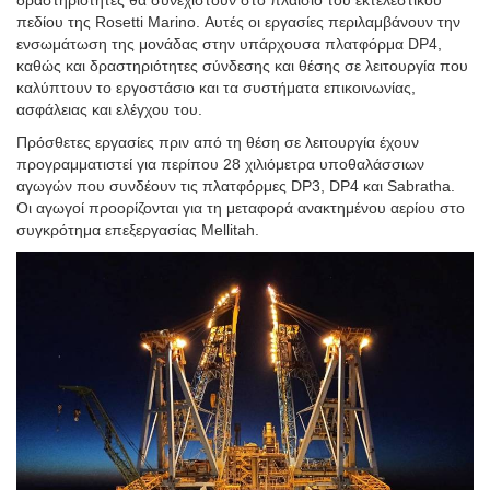
Σύμφωνα με την Saipem, η επιχείρηση ανύψωσης αποτελεί
βασικό ορόσημο στην εκτέλεση του έργου και καταδεικνύει τις
δυνατότητες της εταιρείας σε βαρέα φορτία και εγκαταστάσεις
ανοικτής θάλασσας.
Μονάδες έργου φυσικού αερίου Bouri πλέουν για
εγκατάσταση στα ανοιχτά της Λιβύης
Με την ολοκλήρωση του ανελκυστήρα, οι υπεράκτιες
δραστηριότητες θα συνεχιστούν στο πλαίσιο του εκτελεστικού
πεδίου της Rosetti Marino. Αυτές οι εργασίες περιλαμβάνουν την
ενσωμάτωση της μονάδας στην υπάρχουσα πλατφόρμα DP4,
καθώς και δραστηριότητες σύνδεσης και θέσης σε λειτουργία που
καλύπτουν το εργοστάσιο και τα συστήματα επικοινωνίας,
ασφάλειας και ελέγχου του.
Πρόσθετες εργασίες πριν από τη θέση σε λειτουργία έχουν
προγραμματιστεί για περίπου 28 χιλιόμετρα υποθαλάσσιων
αγωγών που συνδέουν τις πλατφόρμες DP3, DP4 και Sabratha.
Οι αγωγοί προορίζονται για τη μεταφορά ανακτημένου αερίου στο
συγκρότημα επεξεργασίας Mellitah.