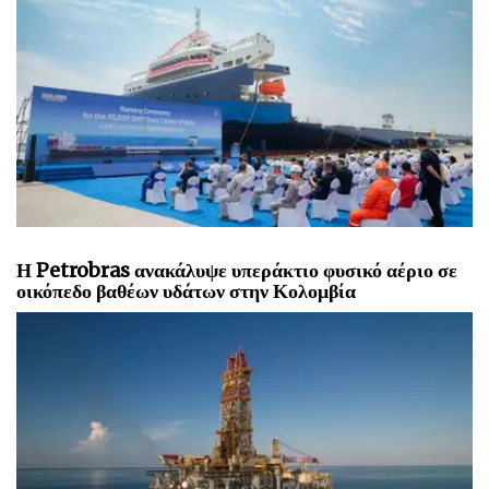
Η Dajin Heavy παραδίδει το δεύτερο πλοίο αιολικής
εφοδιαστικής ανοικτής θάλασσας KING-Class