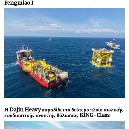
Εξαγωγικά Καλώδια, Υπεράκτιος Υποσταθμός σε
Εγκατάσταση στο Υπεράκτιο Αιολικό Πάρκο
Fengmiao I