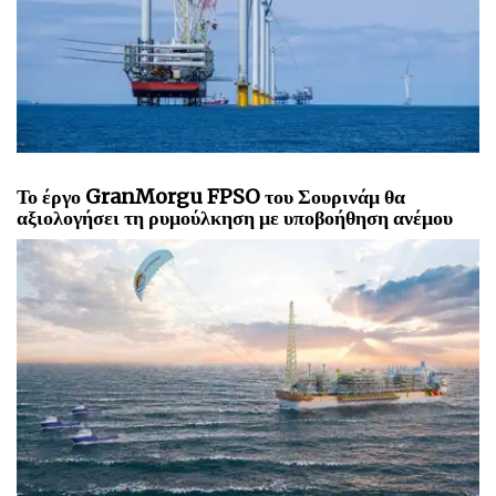
Η Σκωτία εγκρίνει το υπεράκτιο αιολικό πάρκο
Caledonia 2GW της Ocean Winds
Το έργο GranMorgu FPSO του Σουρινάμ θα
αξιολογήσει τη ρυμούλκηση με υποβοήθηση ανέμου