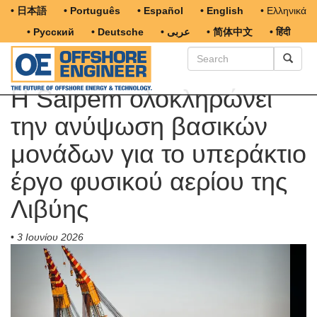
• 日本語
• Português
• Español
• English
• Ελληνικά
• Русский
• Deutsche
• عربى
• 简体中文
• हिंदी
Η Saipem ολοκληρώνει
την ανύψωση βασικών
μονάδων για το υπεράκτιο
έργο φυσικού αερίου της
Λιβύης
•
3 Ιουνίου 2026
Previous
Next