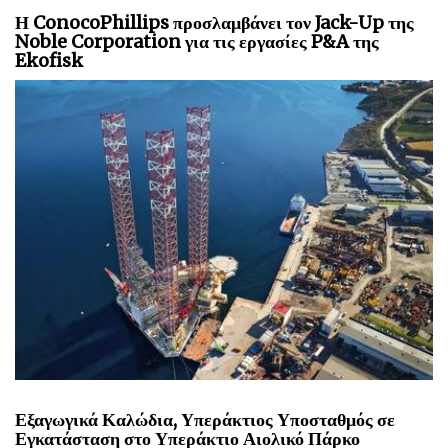
χρήση ή εξαγωγή.
Σύμφωνα με τις πληροφορίες του έργου, η μείωση της καύσης σε
πυρσό αναμένεται να μειώσει τις εκπομπές διοξειδίου του άνθρακα
κατά περίπου 1,5 εκατομμύριο τόνους ισοδύναμου CO2 ετησίως.
Το έργο αναμένεται επίσης να υποστηρίξει αυξήσεις παραγωγής
έως και περίπου 2 εκατομμύρια κυβικά μέτρα φυσικού αερίου την
ημέρα, βελτιώνοντας παράλληλα την αποδοτικότητα των
υφιστάμενων υποδομών.
Categories:
Σκάφη
Η ConocoPhillips προσλαμβάνει τον Jack-Up της
Noble Corporation για τις εργασίες P&A της
Ekofisk