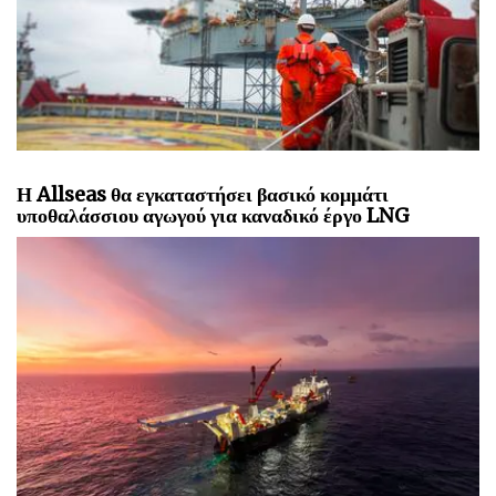
Η EnZed λαμβάνει την πρώτη άδεια υπεράκτιας
εξερεύνησης στη Νέα Ζηλανδία μετά την άρση της
απαγόρευσης
Η Allseas θα εγκαταστήσει βασικό κομμάτι
υποθαλάσσιου αγωγού για καναδικό έργο LNG