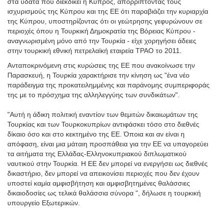
στα ύδατα που διεκδικεί η Κύπρος, απορρίπτοντας τους
ισχυρισμούς της Κύπρου και της ΕΕ ότι παραβιάζει την κυριαρχία
της Κύπρου, υποστηρίζοντας ότι οι γεώτρησης γεφυρώνουν σε
περιοχές όπου η Τουρκική Δημοκρατία της Βόρειας Κύπρου -
αναγνωρισμένη μόνο από την Τουρκία - είχε χορηγήσει άδειες
στην τουρκική εθνική πετρελαϊκή εταιρεία TPAO το 2011.
Ανταποκρινόμενη στις κυρώσεις της ΕΕ που ανακοίνωσε την
Παρασκευή, η Τουρκία χαρακτήρισε την κίνηση ως "ένα νέο
παράδειγμα της προκατειλημμένης και παράνομης συμπεριφοράς
της με το πρόσχημα της αλληλεγγύης των συνδικάτων".
"Αυτή η άδικη πολιτική εναντίον των θεμιτών δικαιωμάτων της
Τουρκίας και των Τουρκοκυπρίων αντιφάσκει τόσο στο διεθνές
δίκαιο όσο και στο κεκτημένο της ΕΕ. Όποια και αν είναι η
απόφαση, είναι μια μάταιη προσπάθεια για την ΕΕ να υπαγορεύει
τα αιτήματα της Ελλάδας-Ελληνοκυπριακού διπλωματικού
ναυτικού στην Τουρκία. Η ΕΕ δεν μπορεί να ενεργήσει ως διεθνές
δικαστήριο, δεν μπορεί να απεικονίσει περιοχές που δεν έχουν
υποστεί καμία αμφισβήτηση και αμφισβητημένες θαλάσσιες
δικαιοδοσίες ως τελικά θαλάσσια σύνορα ", δήλωσε η τουρκική
υπουργείο Εξωτερικών.