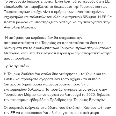
Το υπουργείο δήλωσε επίσης: "Είναι λυπηρό το γεγονός ότι η ΕΕ
εξακολουθεί να παραβλέπει τα δικαιώματα της Τουρκίας και των
Τουρκοκυπρίων και έχει γίνει ο ομήρος των μεγιστοποιημένων
ισχυρισμών και πολιτικών του ελληνοκυπριακού δίδυμου. Η ΕΕ θα
πρέπει μάλλον να υποστηρίξει το διάλογο και τη συνεργασία στην
Ανατολική Μεσόγειο.
"Η απόφαση για κυρώσεις δεν θα επηρεάσει την
αποφασιστικότητα της Τουρκίας να προστατεύσει τα δικά της
δικαιώματα και τα δικαιώματα των Τουρκοκυπρίων στην Ανατολική
Μεσόγειο, αντίθετα θα ενισχύσει περαιτέρω την αποφασιστικότητά
μας", πρόσθεσε.
Τρίτο τρυπάνι
Η Τουρκία διαθέτει ένα στόλο δύο γεώτρησης - το Yavuz και το
Fatih - και πρόσφατα αγόρασε ένα τρίτο όχημα - το drillship
Sertao, σε δημοπρασία για αναφερόμενο ποσό 37,5
εκατομμυρίων δολαρίων. Το τρυπάνι αναμένεται να φτάσει στην
Τουρκία τον Μάρτιο και να αρχίσει να λειτουργεί το 2020, δήλωσε
την περασμένη εβδομάδα ο Πρόεδρος της Τουρκίας Ερντογάν.
Οι τουρκικές ενέργειες στα ύδατα που διεκδικεί η Κύπρος ώθησαν
την ΕΕ να παρουσιάσει ένα πλαίσιο για περιοριστικά μέτρα.