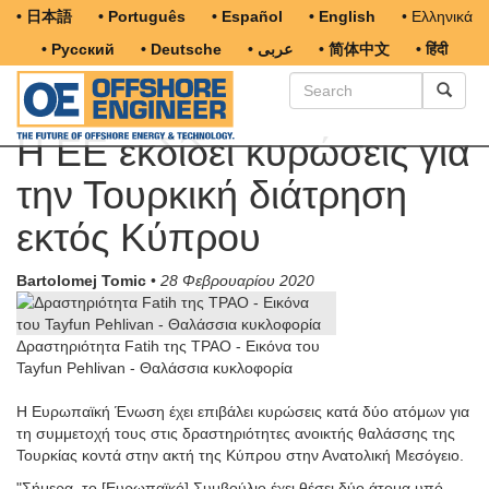
• 日本語
• Português
• Español
• English
• Ελληνικά
• Русский
• Deutsche
• عربى
• 简体中文
• हिंदी
Η ΕΕ εκδίδει κυρώσεις για
την Τουρκική διάτρηση
εκτός Κύπρου
Bartolomej Tomic
•
28 Φεβρουαρίου 2020
Δραστηριότητα Fatih της TPAO - Εικόνα του
Tayfun Pehlivan - Θαλάσσια κυκλοφορία
Η Ευρωπαϊκή Ένωση έχει επιβάλει κυρώσεις κατά δύο ατόμων για
τη συμμετοχή τους στις δραστηριότητες ανοικτής θαλάσσης της
Τουρκίας κοντά στην ακτή της Κύπρου στην Ανατολική Μεσόγειο.
"Σήμερα, το [Ευρωπαϊκό] Συμβούλιο έχει θέσει δύο άτομα υπό