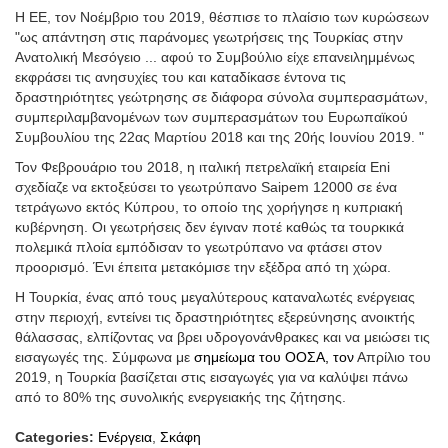
Η ΕΕ, τον Νοέμβριο του 2019, θέσπισε το πλαίσιο των κυρώσεων
"ως απάντηση στις παράνομες γεωτρήσεις της Τουρκίας στην
Ανατολική Μεσόγειο ... αφού το Συμβούλιο είχε επανειλημμένως
εκφράσει τις ανησυχίες του και καταδίκασε έντονα τις
δραστηριότητες γεώτρησης σε διάφορα σύνολα συμπερασμάτων,
συμπεριλαμβανομένων των συμπερασμάτων του Ευρωπαϊκού
Συμβουλίου της 22ας Μαρτίου 2018 και της 20ής Ιουνίου 2019. "
Τον Φεβρουάριο του 2018, η ιταλική πετρελαϊκή εταιρεία Eni
σχεδίαζε να εκτοξεύσει το γεωτρύπανο Saipem 12000 σε ένα
τετράγωνο εκτός Κύπρου, το οποίο της χορήγησε η κυπριακή
κυβέρνηση. Οι γεωτρήσεις δεν έγιναν ποτέ καθώς τα τουρκικά
πολεμικά πλοία εμπόδισαν το γεωτρύπανο να φτάσει στον
προορισμό. Ένι έπειτα μετακόμισε την εξέδρα από τη χώρα.
Η Τουρκία, ένας από τους μεγαλύτερους καταναλωτές ενέργειας
στην περιοχή, εντείνει τις δραστηριότητες εξερεύνησης ανοικτής
θάλασσας, ελπίζοντας να βρει υδρογονάνθρακες και να μειώσει τις
εισαγωγές της. Σύμφωνα με
σημείωμα του ΟΟΣΑ, τον
Απρίλιο του
2019, η Τουρκία βασίζεται στις εισαγωγές για να καλύψει πάνω
από το 80% της συνολικής ενεργειακής της ζήτησης.
Categories:
Ενέργεια
,
Σκάφη