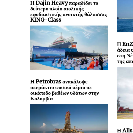
Η Dajin Heavy παραδίδει το
δεύτερο πλοίο αιολικής
εφοδιαστικής ανοικτής θάλασσας
KING-Class
Η EnZ
άδεια 
στη Νέ
της απ
Η Petrobras ανακάλυψε
υπεράκτιο φυσικό αέριο σε
οικόπεδο βαθέων υδάτων στην
Κολομβία
Η Alls