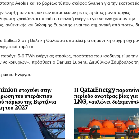
στασης Aeolus και το βαρέως τύπου σκάφος Svanen για την εκστρατεία
ην έναρξη των υπεράκτιων κατασκευών με τις πρώτες μονοπύργιες
Ευρώπη χρειάζονται υπεράκτια αιολική ενέργεια για να ενισχύσουν την
ς, ανθεκτικής και βιώσιμης Ευρώπης είναι πιο σημαντική από ποτέ», 
 Baltica 2 στη Βαλτική Θάλασσα αποτελεί μια σημαντική στιγμή όχι μό
νεργειακό τομέα.»
παράγει 5-6 TWh ενέργειας ετησίως, ποσότητα που ισοδυναμεί με την 
ων νοικοκυριών», πρόσθεσε ο Dariusz Lubera, Διευθύνων Σύμβουλος τ
ράκτια Ενέργεια
inion στοχεύει στην
Η QatarEnergy παρατείνε
ρωση του υπεράκτιου
περίοδο ανωτέρας βίας για
ού πάρκου της Βιρτζίνια
LNG, ναυλώνει δεξαμενόπλ
λη του 2027