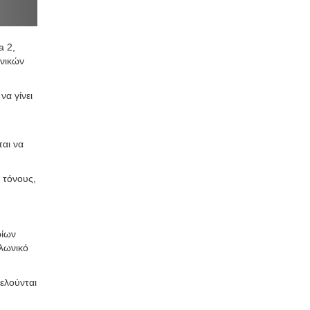
a 2,
ωνικών
να γίνει
αι να
 τόνους,
ρίων
λωνικό
ελούνται