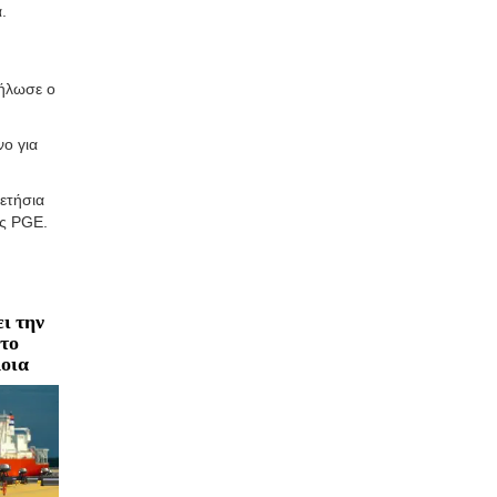
.
δήλωσε ο
νο για
ετήσια
ης PGE.
ι την
 το
οια