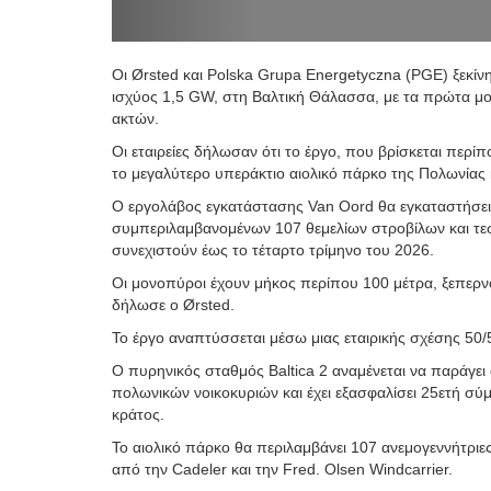
Οι Ørsted και Polska Grupa Energetyczna (PGE) ξεκίνη
ισχύος 1,5 GW, στη Βαλτική Θάλασσα, με τα πρώτα μο
ακτών.
Οι εταιρείες δήλωσαν ότι το έργο, που βρίσκεται περίπ
το μεγαλύτερο υπεράκτιο αιολικό πάρκο της Πολωνίας κ
Ο εργολάβος εγκατάστασης Van Oord θα εγκαταστήσει 
συμπεριλαμβανομένων 107 θεμελίων στροβίλων και τεσ
συνεχιστούν έως το τέταρτο τρίμηνο του 2026.
Οι μονοπύροι έχουν μήκος περίπου 100 μέτρα, ξεπερνο
δήλωσε ο Ørsted.
Το έργο αναπτύσσεται μέσω μιας εταιρικής σχέσης 50/
Ο πυρηνικός σταθμός Baltica 2 αναμένεται να παράγει
πολωνικών νοικοκυριών και έχει εξασφαλίσει 25ετή σ
κράτος.
Το αιολικό πάρκο θα περιλαμβάνει 107 ανεμογεννήτριε
από την Cadeler και την Fred. Olsen Windcarrier.