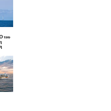
O του
η
η