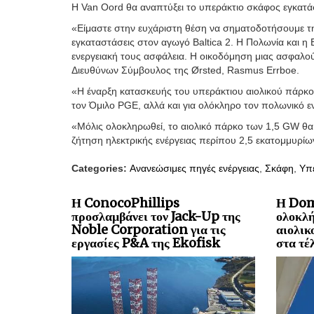
Η Van Oord θα αναπτύξει το υπεράκτιο σκάφος εγκατά
«Είμαστε στην ευχάριστη θέση να σηματοδοτήσουμε τ
εγκαταστάσεις στον αγωγό Baltica 2. Η Πολωνία και η 
ενεργειακή τους ασφάλεια. Η οικοδόμηση μιας ασφαλού
Διευθύνων Σύμβουλος της Ørsted, Rasmus Errboe.
«Η έναρξη κατασκευής του υπεράκτιου αιολικού πάρκου
τον Όμιλο PGE, αλλά και για ολόκληρο τον πολωνικό ε
«Μόλις ολοκληρωθεί, το αιολικό πάρκο των 1,5 GW θα 
ζήτηση ηλεκτρικής ενέργειας περίπου 2,5 εκατομμυρί
Categories:
Ανανεώσιμες πηγές ενέργειας
,
Σκάφη
,
Υπε
Η ConocoPhillips
Η Dom
προσλαμβάνει τον Jack-Up της
ολοκλή
Noble Corporation για τις
αιολικ
εργασίες P&A της Ekofisk
στα τέ