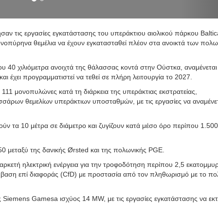
σαν τις εργασίες εγκατάστασης του υπεράκτιου αιολικού πάρκου Baltic
νοπύρηνα θεμέλια να έχουν εγκατασταθεί πλέον στα ανοικτά των πολ
ου 40 χιλιόμετρα ανοιχτά της θάλασσας κοντά στην Ούστκα, αναμένεται 
αι έχει προγραμματιστεί να τεθεί σε πλήρη λειτουργία το 2027.
111 μονοπυλώνες κατά τη διάρκεια της υπεράκτιας εκστρατείας,
σάρων θεμελίων υπεράκτιων υποσταθμών, με τις εργασίες να αναμένετ
ύν τα 10 μέτρα σε διάμετρο και ζυγίζουν κατά μέσο όρο περίπου 1.500
50 μεταξύ της δανικής Ørsted και της πολωνικής PGE.
 αρκετή ηλεκτρική ενέργεια για την τροφοδότηση περίπου 2,5 εκατομμυ
ύμβαση επί διαφοράς (CfD) με προστασία από τον πληθωρισμό με το πο
ς Siemens Gamesa ισχύος 14 MW, με τις εργασίες εγκατάστασης να εκτ