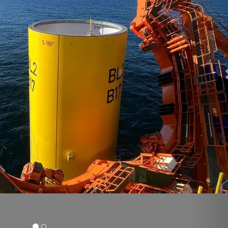
(Πίστωση: Βαν Όορντ)