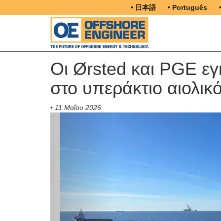
• 日本語
• Português
Οι Ørsted και PGE εγ
στο υπεράκτιο αιολικ
•
11 Μαΐου 2026
Previous