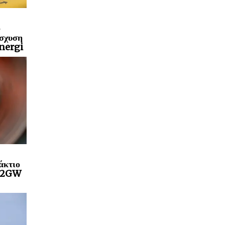
ο
ίσχυση
Energi
άκτιο
a 2GW