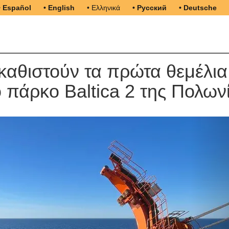
• Español
• English
• Ελληνικά
• Русский
• Deutsche
καθιστούν τα πρώτα θεμέλια
ό πάρκο Baltica 2 της Πολων
N