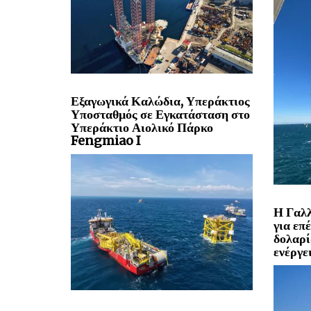
Εξαγωγικά Καλώδια, Υπεράκτιος
Υποσταθμός σε Εγκατάσταση στο
Υπεράκτιο Αιολικό Πάρκο
Fengmiao I
Η Γαλλ
για επ
δολαρί
ενέργε