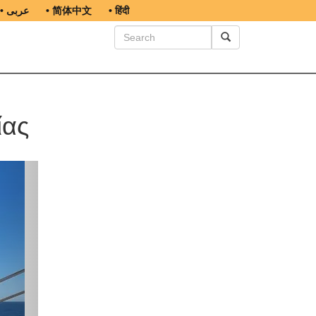
• عربى
• 简体中文
• हिंदी
ίας
ext