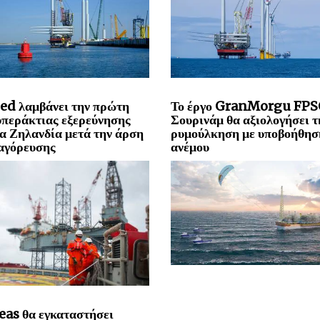
ed λαμβάνει την πρώτη
Το έργο GranMorgu FPS
υπεράκτιας εξερεύνησης
Σουρινάμ θα αξιολογήσει τ
α Ζηλανδία μετά την άρση
ρυμούλκηση με υποβοήθησ
αγόρευσης
ανέμου
eas θα εγκαταστήσει