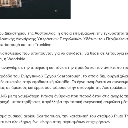
 Δικαστηρίου της Αυστραλίας, η οποία επιβεβαιώνει την εγκυρότητα τ
λοντικής Διαχείρισης Υπεράκτιων Πετρελαϊκών Υδάτων του Περιβαλλοντ
arborough και του Trunkline.
ινοπολιτείας που απαιτούνταν για να συνδέσει, να θέσει σε λειτουργία κ
h, η Woodside.
 αναγνώρισε την απόφαση και τόνισε την πρόοδο και τον αντίκτυπο το
πρόοδο του Ενεργειακού Έργου Scarborough, το οποίο δημιουργεί χιλι
ές ευκαιρίες στην εφοδιαστική αλυσίδα. Το έργο αναμένεται να συνεισφέ
ας σε άμεσους και έμμεσους φόρους στην οικονομία της Αυστραλίας.»
 LNG με τη χαμηλότερη ένταση άνθρακα που παραδίδεται στις αγορές τ
εριοχή, υποστηρίζοντας παράλληλα την τοπική ενεργειακή ασφάλεια μέ
σμα φυσικού αερίου Scarborough, την κατασκευή του σταθμού Pluto Tr
 και ένα ολοκληρωμένο κέντρο απομακρυσμένων επιχειρήσεων.