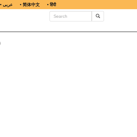
• عربى
• 简体中文
• हिंदी
υ