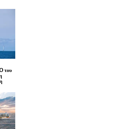
O του
η
η