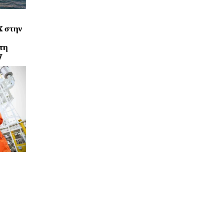
x στην
τη
y