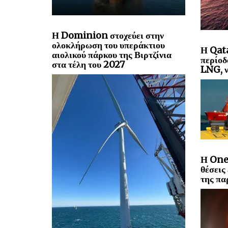
Η Dominion στοχεύει στην
ολοκλήρωση του υπεράκτιου
Η Qata
αιολικού πάρκου της Βιρτζίνια
περίοδ
στα τέλη του 2027
LNG, ν
Η One
θέσεις
της πα