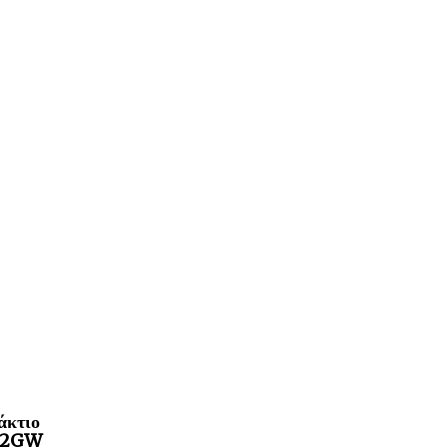
άκτιο
a 2GW