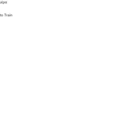
ημέρα
to Train