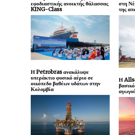
εφοδιαστικής ανοικτής θάλασσας
στη Νέ
KING-Class
της απ
Η Petrobras ανακάλυψε
υπεράκτιο φυσικό αέριο σε
Η Alls
οικόπεδο βαθέων υδάτων στην
βασικό
Κολομβία
αγωγού