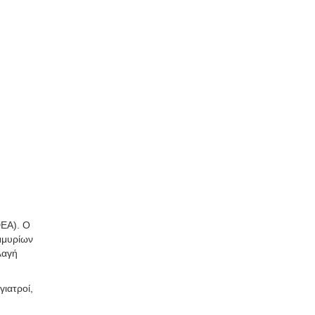
DEA). Ο
μμυρίων
λαγή
γιατροί,