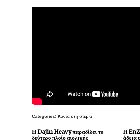
Categories:
Κοντά στη στεριά
Η Dajin Heavy παραδίδει το
Η EnZ
δεύτερο πλοίο αιολικής
άδεια 