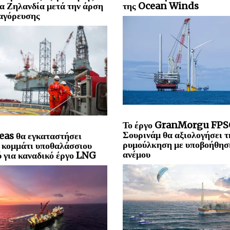
α Ζηλανδία μετά την άρση
της Ocean Winds
αγόρευσης
Το έργο GranMorgu FPS
Σουρινάμ θα αξιολογήσει τ
eas θα εγκαταστήσει
ρυμούλκηση με υποβοήθησ
 κομμάτι υποθαλάσσιου
ανέμου
 για καναδικό έργο LNG