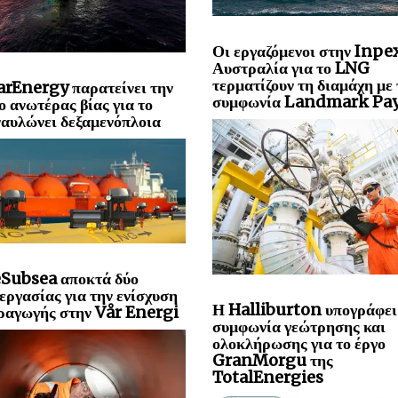
Οι εργαζόμενοι στην Inpe
Αυστραλία για το LNG
τερματίζουν τη διαμάχη με 
rEnergy παρατείνει την
συμφωνία Landmark Pa
ο ανωτέρας βίας για το
αυλώνει δεξαμενόπλοια
Subsea αποκτά δύο
 εργασίας για την ενίσχυση
Η Halliburton υπογράφει
ραγωγής στην Vår Energi
συμφωνία γεώτρησης και
ολοκλήρωσης για το έργο
GranMorgu της
TotalEnergies