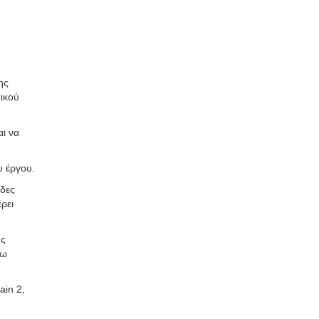
ης
ικού
αι να
υ έργου.
άδες
ρει
ης
σω
ain 2,