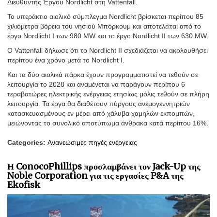
Διευθυντής Έργου Nordlicht στη Vattenfall.
Το υπεράκτιο αιολικό σύμπλεγμα Nordlicht βρίσκεται περίπου 85
χιλιόμετρα βόρεια του νησιού Μπόρκουμ και αποτελείται από το
έργο Nordlicht I των 980 MW και το έργο Nordlicht II των 630 MW.
Ο Vattenfall δήλωσε ότι το Nordlicht II σχεδιάζεται να ακολουθήσει
περίπου ένα χρόνο μετά το Nordlicht I.
Και τα δύο αιολικά πάρκα έχουν προγραμματιστεί να τεθούν σε
λειτουργία το 2028 και αναμένεται να παράγουν περίπου 6
τεραβατώρες ηλεκτρικής ενέργειας ετησίως μόλις τεθούν σε πλήρη
λειτουργία. Τα έργα θα διαθέτουν πύργους ανεμογεννητριών
κατασκευασμένους εν μέρει από χάλυβα χαμηλών εκπομπών,
μειώνοντας το συνολικό αποτύπωμα άνθρακα κατά περίπου 16%.
Categories:
Ανανεώσιμες πηγές ενέργειας
Η ConocoPhillips προσλαμβάνει τον Jack-Up της
Noble Corporation για τις εργασίες P&A της
Ekofisk