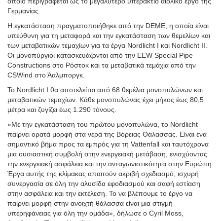
οποίο περιγράφεται ως το μεγαλύτερο υπεράκτιο αιολικό έργο της
Γερμανίας.
Η εγκατάσταση πραγματοποιήθηκε από την DEME, η οποία είναι
υπεύθυνη για τη μεταφορά και την εγκατάσταση των θεμελίων και
των μεταβατικών τεμαχίων για τα έργα Nordlicht I και Nordlicht II.
Οι μονοπύργιοι κατασκευάζονται από την EEW Special Pipe
Constructions στο Ρόστοκ και τα μεταβατικά τεμάχια από την
CSWind στο Άαλμποργκ.
Το Nordlicht I θα αποτελείται από 68 θεμέλια μονοπυλώνων και
μεταβατικών τεμαχίων. Κάθε μονοπυλώνας έχει μήκος έως 80,5
μέτρα και ζυγίζει έως 1.290 τόνους.
«Με την εγκατάσταση του πρώτου μονοπυλώνα, το Nordlicht
παίρνει ορατά μορφή στα νερά της Βόρειας Θάλασσας. Είναι ένα
σημαντικό βήμα προς τα εμπρός για τη Vattenfall και ταυτόχρονα
μια ουσιαστική συμβολή στην ενεργειακή μετάβαση, ενισχύοντας
την ενεργειακή ασφάλεια και την ανταγωνιστικότητα στην Ευρώπη.
Έργα αυτής της κλίμακας απαιτούν ακριβή σχεδιασμό, ισχυρή
συνεργασία σε όλη την αλυσίδα εφοδιασμού και σαφή εστίαση
στην ασφάλεια και την εκτέλεση. Το να βλέπουμε το έργο να
παίρνει μορφή στην ανοιχτή θάλασσα είναι μια στιγμή
υπερηφάνειας για όλη την ομάδα», δήλωσε ο Cyril Moss,