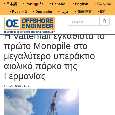
• 日本語
• Português
• Español
• English
• Ελληνικά
• Русский
• Deutsche
• عربى
• 简体中文
• हिंदी
Η Vattenfall εγκαθιστά το
πρώτο Monopile στο
μεγαλύτερο υπεράκτιο
αιολικό πάρκο της
Γερμανίας
•
2 Ιουλίου 2026