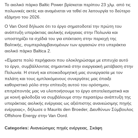
Το αιολικό πάρκο Baltic Power βρίσκεται περίπου 23 χλμ. από τις
πολωνικές ακτές και αναμένεται να τεθεί σε λειτουργία το δεύτερο
εξάμηνο του 2026.
Ο Van Oord δήλωσε ότι το έργο σηματοδοτεί την πρώτη του
ανάπτυξη υπεράκτιας αιολικής ενέργειας στην Πολωνία και
υποστηρίζει τα σχέδιά του για επέκταση στην περιοχή της
Βαλτικής, συμπεριλαμβανομένων των εργασιών στο υπεράκτιο
αιολικό πάρκο Baltica 2.
«Είμαστε πολύ περήφανοι που ολοκληρώσαμε με επιτυχία αυτό
το έργο, συμβάλλοντας σημαντικά στην ενεργειακή μετάβαση στην
Πολωνία. Η στενή και εποικοδομητική μας συνεργασία με τον
πελάτη και τους εμπλεκόμενους συνεργάτες μας έπαιξε
καθοριστικό ρόλο στην επίτευξη αυτού του ορόσημου,
επιτρέποντάς μας να υλοποιήσουμε το έργο αποτελεσματικά και
με κοινή φιλοδοξία να συμβάλουμε στην περαιτέρω ανάπτυξη της
υπεράκτιας αιολικής ενέργειας ως αξιόπιστης ανανεώσιμης πηγής
ενέργειας», δήλωσε ο Maurits den Broeder, Διευθύνων Σύμβουλος
Offshore Energy στην Van Oord.
Categories:
Ανανεώσιμες πηγές ενέργειας
,
Σκάφη