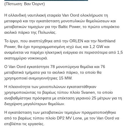
(Πίστωση: Βαν Όορντ)
Η ολλανδική ναυτιλιακή εταιρεία Van Oord ολοκλήρωσε τη
μεταφορά και την εγκατάσταση μονοπυλικών θεμελιώσεων και
μεταβατικών τεμαχίων για την Baltic Power, το πρώτο υπεράκτιο
αιολικό πάρκο της Πολωνίας.
Το έργο, που αναπτύχθηκε από την ORLEN και την Northland
Power, θα έχει προγραμματισμένη ισχύ έως και 1,2 GW και
αναμένεται να παρέχει ηλεκτρική ενέργεια σε περισσότερα από 1,5
εκατομμύριο νοικοκυριά.
Ο Van Oord εγκατέστησε 78 μονοπύρηνα θεμέλια και 76
μεταβατικά τμήματα για το αιολικό πάρκο, το οποίο θα
χρησιμοποιεί ανεμογεννήτριες 15 MW.
Η πλειονότητα των μονοπυλώνων εγκαταστάθηκαν
χρησιμοποιώντας το βαρέως τύπου πλοίο Svanen, το οποίο
αναβαθμίστηκε πρόσφατα με επέκταση γερανού 25 μέτρων για τη
διαχείριση μεγαλύτερων θεμελίων.
Η εγκατάσταση των μεταβατικών τεμαχίων πραγματοποιήθηκε
από το βαρέως τύπου πλοίο DP2 MV Lone, με τον Van Oord να
επιβλέπει τις εργασίες.