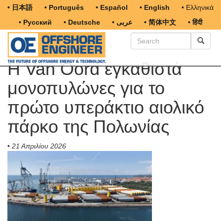
• 日本語
• Português
• Español
• English
• Ελληνικά
• Русский
• Deutsche
• عربى
• 简体中文
• हिंदी
Η Van Oord εγκαθιστά
μονοπυλώνες για το
πρώτο υπεράκτιο αιολικό
πάρκο της Πολωνίας
•
21 Απριλίου 2026