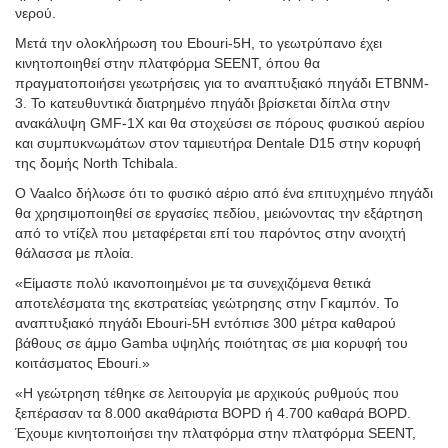
νερού.
Μετά την ολοκλήρωση του Ebouri-5H, το γεωτρύπανο έχει
κινητοποιηθεί στην πλατφόρμα SEENT, όπου θα
πραγματοποιήσει γεωτρήσεις για το αναπτυξιακό πηγάδι ETBNM-
3. Το κατευθυντικά διατρημένο πηγάδι βρίσκεται δίπλα στην
ανακάλυψη GMF-1X και θα στοχεύσει σε πόρους φυσικού αερίου
και συμπυκνωμάτων στον ταμιευτήρα Dentale D15 στην κορυφή
της δομής North Tchibala.
Ο Vaalco δήλωσε ότι το φυσικό αέριο από ένα επιτυχημένο πηγάδι
θα χρησιμοποιηθεί σε εργασίες πεδίου, μειώνοντας την εξάρτηση
από το ντίζελ που μεταφέρεται επί του παρόντος στην ανοιχτή
θάλασσα με πλοία.
«Είμαστε πολύ ικανοποιημένοι με τα συνεχιζόμενα θετικά
αποτελέσματα της εκστρατείας γεώτρησης στην Γκαμπόν. Το
αναπτυξιακό πηγάδι Ebouri-5H εντόπισε 300 μέτρα καθαρού
βάθους σε άμμο Gamba υψηλής ποιότητας σε μια κορυφή του
κοιτάσματος Ebouri.»
«Η γεώτρηση τέθηκε σε λειτουργία με αρχικούς ρυθμούς που
ξεπέρασαν τα 8.000 ακαθάριστα BOPD ή 4.700 καθαρά BOPD.
Έχουμε κινητοποιήσει την πλατφόρμα στην πλατφόρμα SEENT,