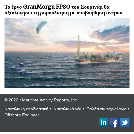
Το έργο GranMorgu FPSO του Σουρινάμ θα
αξιολογήσει τη ρυμούλκηση με υποβοήθηση ανέμου
© 2026 • Maritime Activity Reports, Inc.
Ναυτιλιακή εφοδιαστική
•
Ναυτιλιακά νέα
•
Θαλάσσια τεχνολογία
•
Offshore Engineer