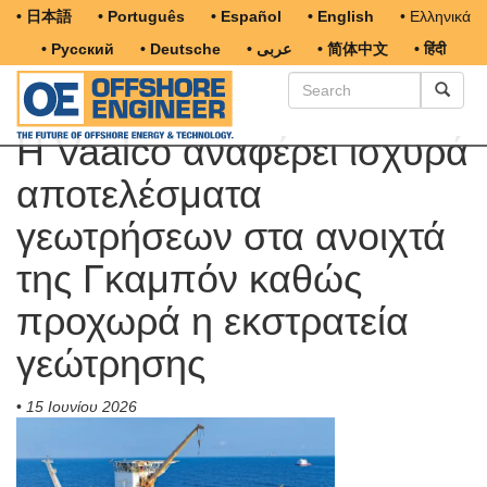
• 日本語
• Português
• Español
• English
• Ελληνικά
• Русский
• Deutsche
• عربى
• 简体中文
• हिंदी
Η Vaalco αναφέρει ισχυρά
αποτελέσματα
γεωτρήσεων στα ανοιχτά
της Γκαμπόν καθώς
προχωρά η εκστρατεία
γεώτρησης
•
15 Ιουνίου 2026