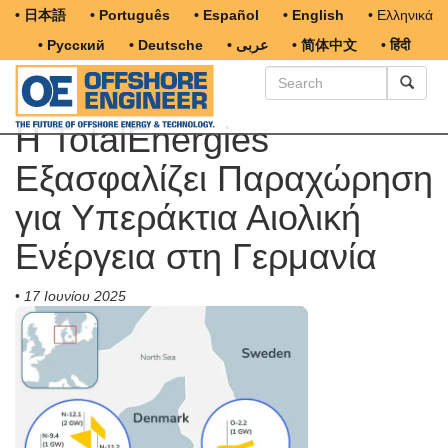
• 日本語
• Português
• Español
• English
• Ελληνικά
• Русский
• Deutsche
• عربى
• 简体中文
• हिंदी
Η TotalEnergies
Εξασφαλίζει Παραχώρηση
για Υπεράκτια Αιολική
Ενέργεια στη Γερμανία
•
17 Ιουνίου 2025