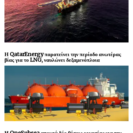
Η QatarEnergy παρατείνει την περίοδο ανωτέρας
βίας για το LNG, ναυλώνει δεξαμενόπλοια
Η OneSubsea αποκτά δύο θέσεις εργασίας για την