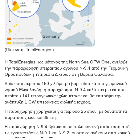
(Πίστωση: TotalEnergies)
Η TotalEnergies, ως μέτοχος της North Sea OFW One, ανέλαβε
την παραχώρηση υπεράκτιου αγωγού N-9.4 από την Γερμανική
Ομοσπονδιακή Υπηρεσία Δικτύων στη Βόρεια Θάλασσα.
Βρίσκεται περίπου 150 χιλιόμετρα βορειοδυτικά του γερμανικού
νησιού Ελιγολάνδη, η παραχώρηση N-9.4 καλύπτει μια έκταση
περίπου 141 τετραγωνικών χιλιομέτρων και θα επιτρέψει την
ανάπτυξη 1 GW υπεράκτιας αιολικής ισχύος.
Η παραχώρηση χορηγείται για περίοδο 25 ετών, με δυνατότητα
παράτασης έως και 35 έτη.
Η παραχώρηση N-9.4 βρίσκεται σε πολύ κοντινή απόσταση από
τις εγκαταστάσεις N-9.1 και N-9.2, οι οποίες ανήκουν από κοινού