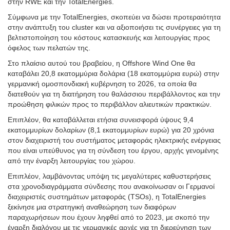
στην RWE και την TotalEnergies.
Σύμφωνα με την TotalEnergies, σκοπεύει να δώσει προτεραιότητα
στην ανάπτυξη του cluster και να αξιοποιήσει τις συνέργειες για τη
βελτιστοποίηση του κόστους κατασκευής και λειτουργίας προς
όφελος των πελατών της.
Στο πλαίσιο αυτού του βραβείου, η Offshore Wind One θα
καταβάλει 20,8 εκατομμύρια δολάρια (18 εκατομμύρια ευρώ) στην
γερμανική ομοσπονδιακή κυβέρνηση το 2026, τα οποία θα
διατεθούν για τη διατήρηση του θαλάσσιου περιβάλλοντος και την
προώθηση φιλικών προς το περιβάλλον αλιευτικών πρακτικών.
Επιπλέον, θα καταβάλλεται ετήσια συνεισφορά ύψους 9,4
εκατομμυρίων δολαρίων (8,1 εκατομμυρίων ευρώ) για 20 χρόνια
στον διαχειριστή του συστήματος μεταφοράς ηλεκτρικής ενέργειας
που είναι υπεύθυνος για τη σύνδεση του έργου, αρχής γενομένης
από την έναρξη λειτουργίας του χώρου.
Επιπλέον, λαμβάνοντας υπόψη τις μεγαλύτερες καθυστερήσεις
στα χρονοδιαγράμματα σύνδεσης που ανακοίνωσαν οι Γερμανοί
διαχειριστές συστημάτων μεταφοράς (TSOs), η TotalEnergies
ξεκίνησε μια στρατηγική αναθεώρηση των διαφόρων
παραχωρήσεων που έχουν ληφθεί από το 2023, με σκοπό την
έναρξη διαλόγου με τις γερμανικές αρχές για τη διερεύνηση των