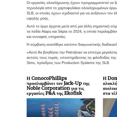
Οι εργασίες ολοκλήρωσης έχουν προγραμματιστεί να ξ
τεχνολογία από το χαρτοφυλάκιο ολοκληρωμένων έργων
SLB, οι οποίες έχουν σχεδιαστεί για να αυξάνουν το
υψηλής ροής.
Αυτό το έργο έρχεται μετά από μια άλλη σημαντική σ
τα πεδία Atapu και Sépia το 2024, η οποία περιλαμβ
και συναφείς υπηρεσίες.
Η σύμβαση ανατέθηκε κατόπιν διαγωνιστικής διαδικασί
«Αυτό θα βοηθήσει την Petrobras να επιτύχει μεγαλύτ
αυτούς τους τομείς, υποστηρίζοντας τις φιλοδοξίες της
Sims, πρόεδρος των Production Systems της SLB.
Η ConocoPhillips
Η Dom
προσλαμβάνει τον Jack-Up της
ολοκλή
Noble Corporation για τις
αιολικ
εργασίες P&A της Ekofisk
στα τέ