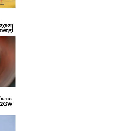
ο
ίσχυση
Energi
άκτιο
a 2GW