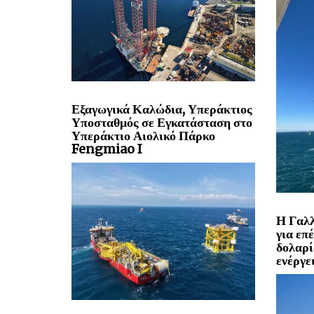
Εξαγωγικά Καλώδια, Υπεράκτιος
Υποσταθμός σε Εγκατάσταση στο
Υπεράκτιο Αιολικό Πάρκο
Fengmiao I
Η Γαλλ
για επ
δολαρί
ενέργε