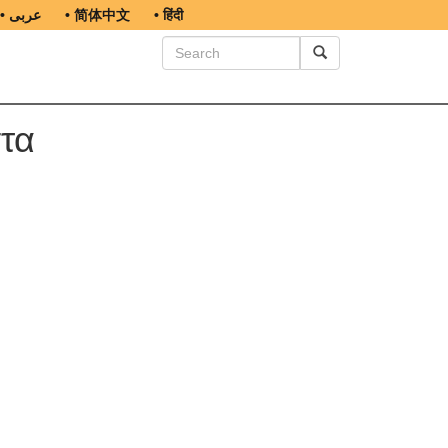
• عربى
• 简体中文
• हिंदी
στα