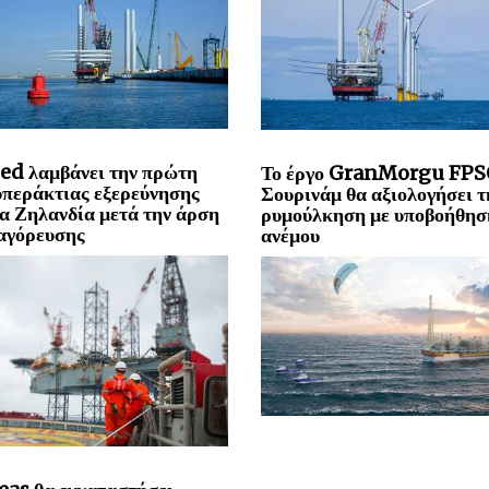
ed λαμβάνει την πρώτη
Το έργο GranMorgu FPS
υπεράκτιας εξερεύνησης
Σουρινάμ θα αξιολογήσει τ
α Ζηλανδία μετά την άρση
ρυμούλκηση με υποβοήθησ
αγόρευσης
ανέμου