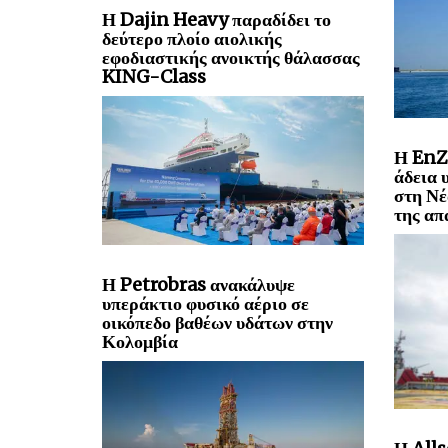
Η Dajin Heavy παραδίδει το
δεύτερο πλοίο αιολικής
εφοδιαστικής ανοικτής θάλασσας
KING-Class
Η EnZ
άδεια 
στη Νέ
της απ
Η Petrobras ανακάλυψε
υπεράκτιο φυσικό αέριο σε
οικόπεδο βαθέων υδάτων στην
Κολομβία