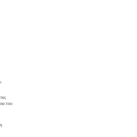
ι
τες
εια του
ση