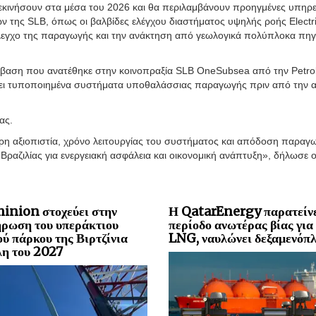
εκινήσουν στα μέσα του 2026 και θα περιλαμβάνουν προηγμένες υπηρε
 της SLB, όπως οι βαλβίδες ελέγχου διαστήματος υψηλής ροής Electri
ν έλεγχο της παραγωγής και την ανάκτηση από γεωλογικά πολύπλοκα πηγ
ύμβαση που ανατέθηκε στην κοινοπραξία SLB OneSubsea από την Petro
άνει τυποποιημένα συστήματα υποθαλάσσιας παραγωγής πριν από την 
ας.
ερη αξιοπιστία, χρόνο λειτουργίας του συστήματος και απόδοση παραγ
 Βραζιλίας για ενεργειακή ασφάλεια και οικονομική ανάπτυξη», δήλωσε 
inion στοχεύει στην
Η QatarEnergy παρατείνε
ρωση του υπεράκτιου
περίοδο ανωτέρας βίας για
ού πάρκου της Βιρτζίνια
LNG, ναυλώνει δεξαμενόπλ
λη του 2027