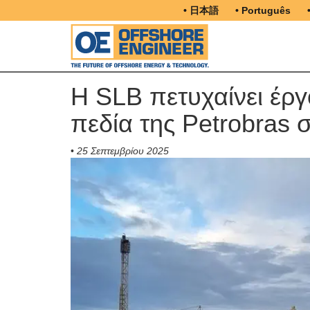
• 日本語
• Português
Η SLB πετυχαίνει έργ
πεδία της Petrobras σ
•
25 Σεπτεμβρίου 2025