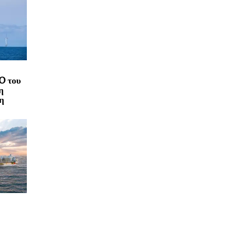
O του
η
η