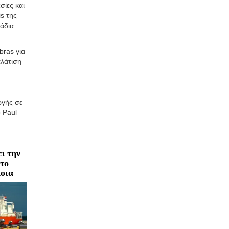
σίες και
s της
άδια
bras για
αλάτιση
ωγής σε
ο Paul
ι την
 το
οια