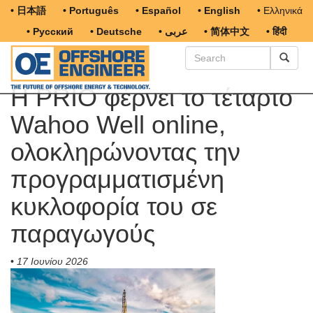
• 日本語
• Português
• Español
• English
• Ελληνικά
• Русский
• Deutsche
• عربى
• 简体中文
• हिंदी
Η PRIO φέρνει το τέταρτο
Wahoo Well online,
ολοκληρώνοντας την
προγραμματισμένη
κυκλοφορία του σε
παραγωγούς
•
17 Ιουνίου 2026