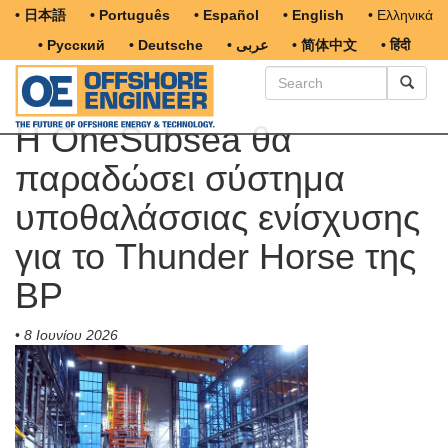
• 日本語
• Português
• Español
• English
• Ελληνικά
• Русский
• Deutsche
• عربى
• 简体中文
• हिंदी
Η OneSubsea θα
παραδώσει σύστημα
υποθαλάσσιας ενίσχυσης
για το Thunder Horse της
BP
•
8 Ιουνίου 2026