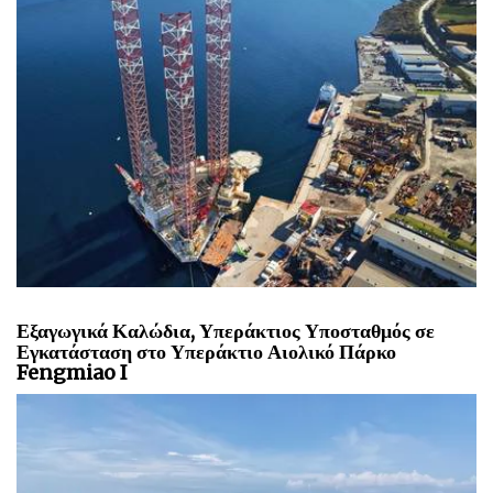
Εξαγωγικά Καλώδια, Υπεράκτιος Υποσταθμός σε
Εγκατάσταση στο Υπεράκτιο Αιολικό Πάρκο
Fengmiao I