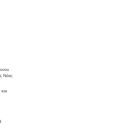
μενου
ς Νέας
 και
d