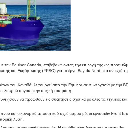
ε την Equinor Canada, επιβεβαιώνοντας την επιλογή της ως προτιμώ
υσης και Εκφόρτωσης (FPSO) για το έργο Bay du Nord στα ανοιχτά τη
των του Καναδά, λειτουργεί από την Equinor σε συνεργασία με την BP
ου ελαφρού αργού στην αρχική του φάση.
νεχίσουν να προωθούν τις συζητήσεις σχετικά με όλες τις τεχνικές και
υπνου και οικονομικά αποδοτικού σχεδιασμού μέσω εργασιών Front En
μπορική λύση.
ον της υποαρκτικής περιοχής. Η μονάδα αναμένεται να υποστηρίξει