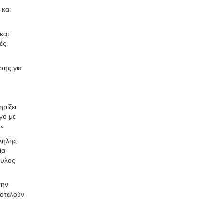
 και
και
ές
σης για
ηρίξει
γο με
.»
λληλης
ία
ουλος
την
ποτελούν