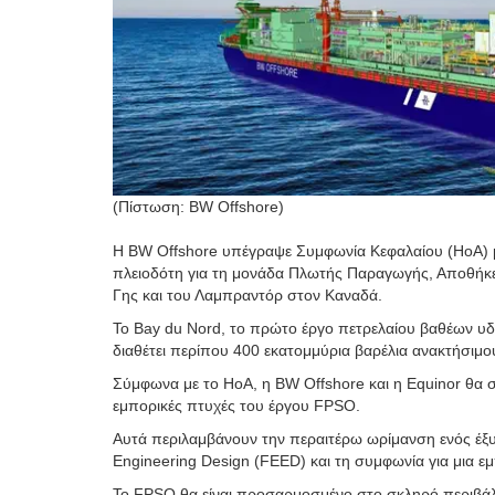
(Πίστωση: BW Offshore)
Η BW Offshore υπέγραψε Συμφωνία Κεφαλαίου (HoA) μ
πλειοδότη για τη μονάδα Πλωτής Παραγωγής, Αποθήκε
Γης και του Λαμπραντόρ στον Καναδά.
Το Bay du Nord, το πρώτο έργο πετρελαίου βαθέων υδά
διαθέτει περίπου 400 εκατομμύρια βαρέλια ανακτήσιμ
Σύμφωνα με το HoA, η BW Offshore και η Equinor θα συ
εμπορικές πτυχές του έργου FPSO.
Αυτά περιλαμβάνουν την περαιτέρω ωρίμανση ενός έξ
Engineering Design (FEED) και τη συμφωνία για μια ε
Το FPSO θα είναι προσαρμοσμένο στο σκληρό περιβάλλ