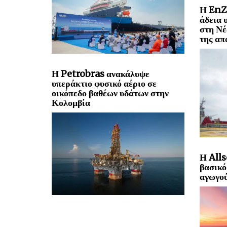
Η EnZ
άδεια 
στη Νέ
της απ
Η Petrobras ανακάλυψε
υπεράκτιο φυσικό αέριο σε
οικόπεδο βαθέων υδάτων στην
Κολομβία
Η Alls
βασικό
αγωγού