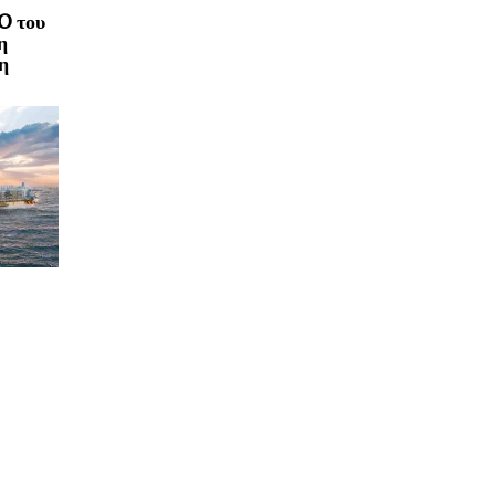
O του
η
η