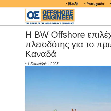
• 日本語
• Português
Η BW Offshore επιλέ
πλειοδότης για το π
Καναδά
•
1 Σεπτεμβρίου 2025