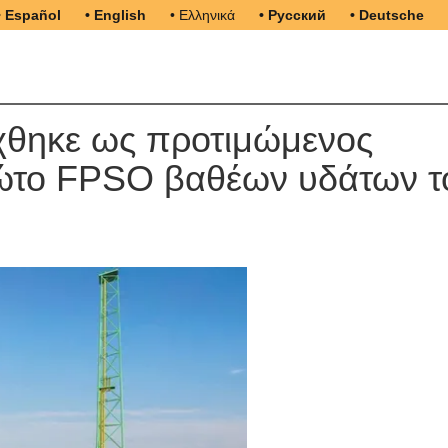
• Español
• English
• Ελληνικά
• Русский
• Deutsche
χθηκε ως προτιμώμενος
ρώτο FPSO βαθέων υδάτων τ