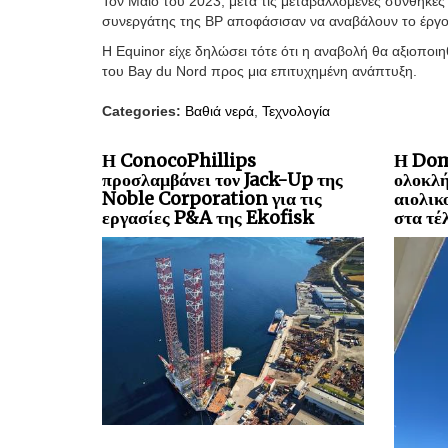
Τον Μάιο του 2023, μετά τις μεταβαλλόμενες συνθήκες
συνεργάτης της BP αποφάσισαν να αναβάλουν το έργο 
Η Equinor είχε δηλώσει τότε ότι η αναβολή θα αξιοποι
του Bay du Nord προς μια επιτυχημένη ανάπτυξη.
Categories:
Βαθιά νερά
,
Τεχνολογία
Η ConocoPhillips
Η Dom
προσλαμβάνει τον Jack-Up της
ολοκλή
Noble Corporation για τις
αιολικ
εργασίες P&A της Ekofisk
στα τέ