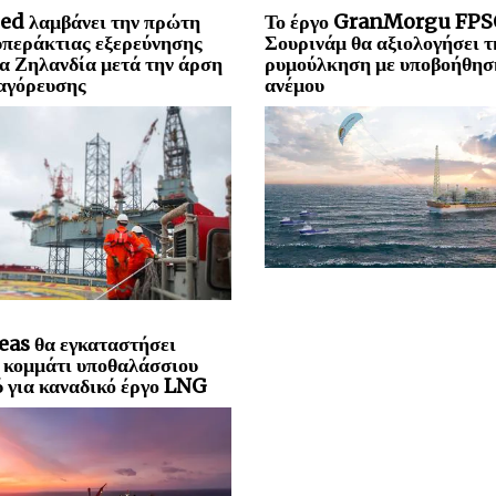
ed λαμβάνει την πρώτη
Το έργο GranMorgu FPS
υπεράκτιας εξερεύνησης
Σουρινάμ θα αξιολογήσει τ
α Ζηλανδία μετά την άρση
ρυμούλκηση με υποβοήθησ
αγόρευσης
ανέμου
eas θα εγκαταστήσει
 κομμάτι υποθαλάσσιου
 για καναδικό έργο LNG