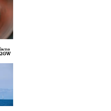
άκτιο
a 2GW