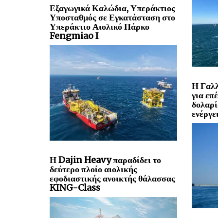
Εξαγωγικά Καλώδια, Υπεράκτιος
Υποσταθμός σε Εγκατάσταση στο
Υπεράκτιο Αιολικό Πάρκο
Fengmiao I
Η Γαλλ
για επ
δολαρί
ενέργε
Η Dajin Heavy παραδίδει το
δεύτερο πλοίο αιολικής
εφοδιαστικής ανοικτής θάλασσας
KING-Class