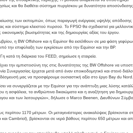
σίως και θα διαθέτει σύστημα πυργίσκου με δυνατότητα αποσύνδεσης
 μείωσης των εκπομπών, όπως παραγωγή ενέργειας υψηλής απόδοσης 
ς και σύστημα κλειστού πυρσού. Το FPSO θα σχεδιαστεί για μελλοντικ
οικονομικής βιωσιμότητας και της δημιουργίας αξίας του έργου.
ρίου, η BW Offshore και η Equinor θα εισέλθουν σε μια φάση γεφύρω
υπό την επιφύλαξη των εγκρίσεων από την Equinor και την BP.
Γη κατά τη διάρκεια του FEED, σημείωσε η εταιρεία.
είχνει την εμπιστοσύνη της στις δυνατότητες της BW Offshore να υποστ
α Συνεργασίας έρχεται μετά από έναν εποικοδομητικό και στενό διάλο
η δέσμευσή μας να προσφέρουμε ουσιαστική αξία στο έργο Bay du Nord
σει να συνεργάζεται με την Equinor για την ανάπτυξη μιας λύσης κατά
υ η ασφάλεια, τα ανθρώπινα δικαιώματα και η αναζήτηση για δημιουργ
 έργου και των λειτουργιών», δήλωσε ο Marco Beenen, Διευθύνων Σύμβ
υς περίπου 1170 μέτρων. Οι μεταγενέστερες ανακαλύψεις βρίσκονται σ
και Cambriol), βρίσκονται σε νερά βάθους περίπου 650 μέτρων και α