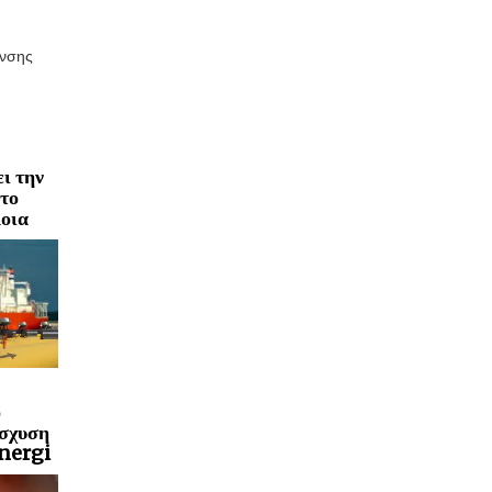
ανσης
ι την
 το
οια
ο
ίσχυση
Energi