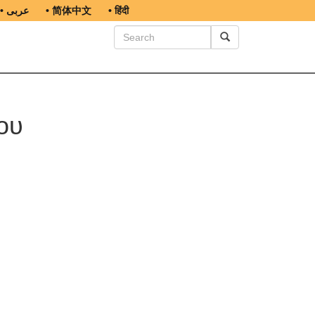
• عربى
• 简体中文
• हिंदी
ου