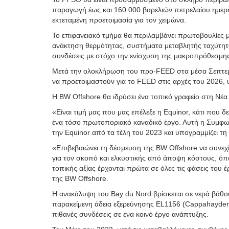
παραγωγή έως και 160.000 βαρελιών πετρελαίου ημερη
εκτεταμένη προετοιμασία για τον χειμώνα.
Το επιφανειακό τμήμα θα περιλαμβάνει πρωτοβουλίες
ανάκτηση θερμότητας, συστήματα μεταβλητής ταχύτητα
συνδέσεις με στόχο την ενίσχυση της μακροπρόθεσμης 
Μετά την ολοκλήρωση του προ-FEED στα μέσα Σεπτεμβ
να προετοιμαστούν για το FEED στις αρχές του 2026, 
Η BW Offshore θα ιδρύσει ένα τοπικό γραφείο στη Νέα 
«Είναι τιμή μας που μας επέλεξε η Equinor, κάτι που δ
ένα τόσο πρωτοποριακό καναδικό έργο. Αυτή η Συμφωνί
την Equinor από τα τέλη του 2023 και υπογραμμίζει τ
«Επιβεβαιώνει τη δέσμευση της BW Offshore να συνεχί
για τον σκοπό και ελκυστικής από άποψη κόστους, όπο
τοπικής αξίας έρχονται πρώτα σε όλες τις φάσεις του
της BW Offshore.
Η ανακάλυψη του Bay du Nord βρίσκεται σε νερά βάθο
παρακείμενη άδεια εξερεύνησης EL1156 (Cappahayden 
πιθανές συνδέσεις σε ένα κοινό έργο ανάπτυξης.