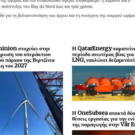
 της αγοράς και τον επακόλουθο υψηλό πληθωρισμό, η Equinor και ο
ανάπτυξης του Bay du Nord έως και τρία χρόνια.
ηθεί για τη βελτιστοποίηση του έργου και τη συνέχιση της ενεργού ωρίμ
inion στοχεύει στην
Η QatarEnergy παρατείνε
ρωση του υπεράκτιου
περίοδο ανωτέρας βίας για
ού πάρκου της Βιρτζίνια
LNG, ναυλώνει δεξαμενόπλ
λη του 2027
Η OneSubsea αποκτά δύ
θέσεις εργασίας για την εν
της παραγωγής στην Vår 