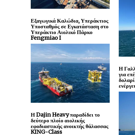
Εξαγωγικά Καλώδια, Υπεράκτιος
Υποσταθμός σε Εγκατάσταση στο
Υπεράκτιο Αιολικό Πάρκο
Fengmiao I
Η Γαλλ
για επ
δολαρί
ενέργε
Η Dajin Heavy παραδίδει το
δεύτερο πλοίο αιολικής
εφοδιαστικής ανοικτής θάλασσας
KING-Class