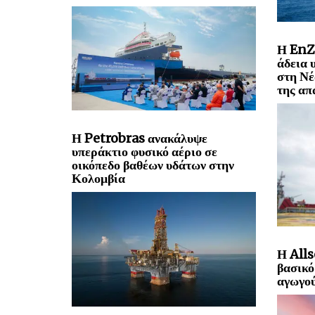
Η EnZ
άδεια 
στη Νέ
της απ
Η Petrobras ανακάλυψε
υπεράκτιο φυσικό αέριο σε
οικόπεδο βαθέων υδάτων στην
Κολομβία
Η Alls
βασικό
αγωγού