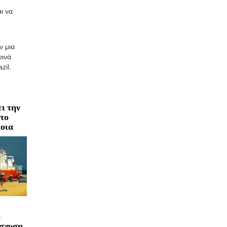
ι να
ν μια
ρινά
zil.
ι την
 το
οια
ο
ίσχυση