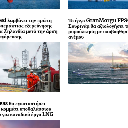
ed λαμβάνει την πρώτη
Το έργο GranMorgu FPS
υπεράκτιας εξερεύνησης
Σουρινάμ θα αξιολογήσει τ
α Ζηλανδία μετά την άρση
ρυμούλκηση με υποβοήθησ
αγόρευσης
ανέμου
eas θα εγκαταστήσει
 κομμάτι υποθαλάσσιου
 για καναδικό έργο LNG