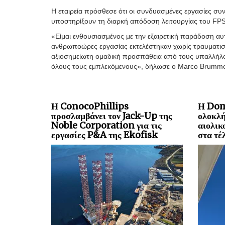
Η εταιρεία πρόσθεσε ότι οι συνδυασμένες εργασίες συ
υποστηρίξουν τη διαρκή απόδοση λειτουργίας του F
«Είμαι ενθουσιασμένος με την εξαιρετική παράδοση α
ανθρωποώρες εργασίας εκτελέστηκαν χωρίς τραυματισμο
αξιοσημείωτη ομαδική προσπάθεια από τους υπαλλήλου
όλους τους εμπλεκόμενους», δήλωσε ο Marco Brummehu
Η ConocoPhillips
Η Dom
προσλαμβάνει τον Jack-Up της
ολοκλή
Noble Corporation για τις
αιολικ
εργασίες P&A της Ekofisk
στα τέ