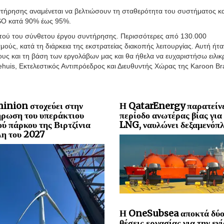
ντήρησης αναμένεται να βελτιώσουν τη σταθερότητα του συστήματος κα
PSO κατά 90% έως 95%.
υτού του σύνθετου έργου συντήρησης. Περισσότερες από 130.000
ύς, κατά τη διάρκεια της εκστρατείας διακοπής λειτουργίας. Αυτή ήτα
ς και τη βάση των εργολάβων μας και θα ήθελα να ευχαριστήσω ειλικ
is, Εκτελεστικός Αντιπρόεδρος και Διευθυντής Χώρας της Karoon Bra
inion στοχεύει στην
Η QatarEnergy παρατείνε
ρωση του υπεράκτιου
περίοδο ανωτέρας βίας για
ού πάρκου της Βιρτζίνια
LNG, ναυλώνει δεξαμενόπλ
λη του 2027
Η OneSubsea αποκτά δύ
θέσεις εργασίας για την εν