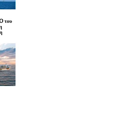
O του
η
η