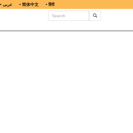
• عربى
• 简体中文
• हिंदी