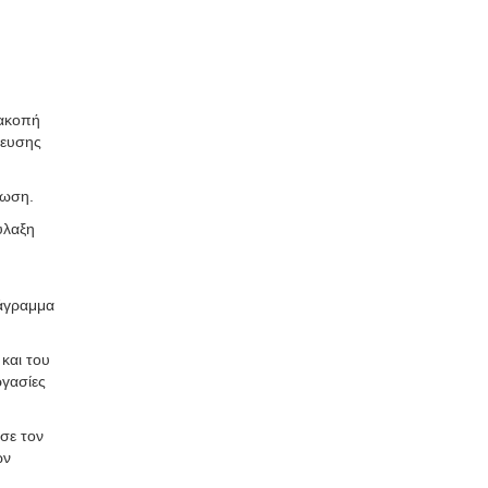
ιακοπή
κευσης
ίωση.
ύλαξη
ιάγραμμα
και του
ργασίες
σε τον
ων