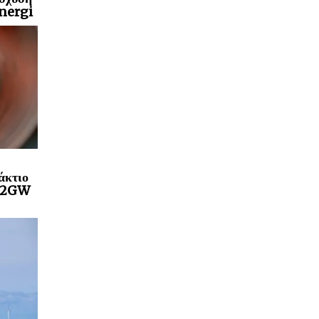
Energi
άκτιο
a 2GW