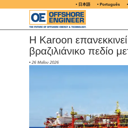
• 日本語
• Português
Η Karoon επανεκκινε
βραζιλιάνικο πεδίο μ
•
26 Μαΐου 2026