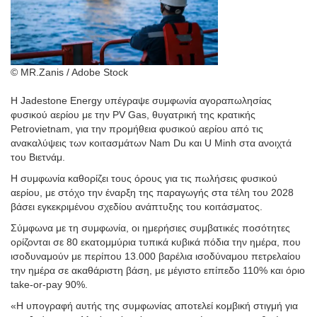
© MR.Zanis / Adobe Stock
Η Jadestone Energy υπέγραψε συμφωνία αγοραπωλησίας
φυσικού αερίου με την PV Gas, θυγατρική της κρατικής
Petrovietnam, για την προμήθεια φυσικού αερίου από τις
ανακαλύψεις των κοιτασμάτων Nam Du και U Minh στα ανοιχτά
του Βιετνάμ.
Η συμφωνία καθορίζει τους όρους για τις πωλήσεις φυσικού
αερίου, με στόχο την έναρξη της παραγωγής στα τέλη του 2028
βάσει εγκεκριμένου σχεδίου ανάπτυξης του κοιτάσματος.
Σύμφωνα με τη συμφωνία, οι ημερήσιες συμβατικές ποσότητες
ορίζονται σε 80 εκατομμύρια τυπικά κυβικά πόδια την ημέρα, που
ισοδυναμούν με περίπου 13.000 βαρέλια ισοδύναμου πετρελαίου
την ημέρα σε ακαθάριστη βάση, με μέγιστο επίπεδο 110% και όριο
take-or-pay 90%.
«Η υπογραφή αυτής της συμφωνίας αποτελεί κομβική στιγμή για