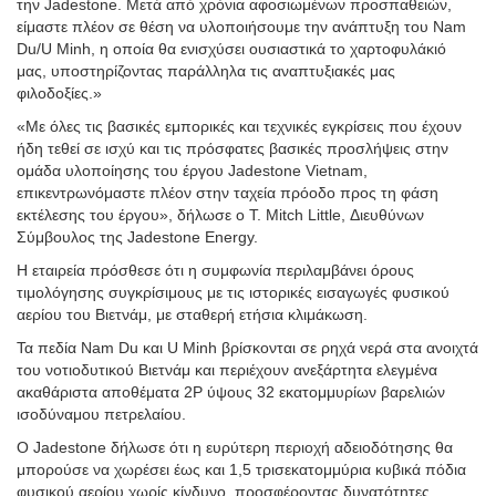
την Jadestone. Μετά από χρόνια αφοσιωμένων προσπαθειών,
είμαστε πλέον σε θέση να υλοποιήσουμε την ανάπτυξη του Nam
Du/U Minh, η οποία θα ενισχύσει ουσιαστικά το χαρτοφυλάκιό
μας, υποστηρίζοντας παράλληλα τις αναπτυξιακές μας
φιλοδοξίες.»
«Με όλες τις βασικές εμπορικές και τεχνικές εγκρίσεις που έχουν
ήδη τεθεί σε ισχύ και τις πρόσφατες βασικές προσλήψεις στην
ομάδα υλοποίησης του έργου Jadestone Vietnam,
επικεντρωνόμαστε πλέον στην ταχεία πρόοδο προς τη φάση
εκτέλεσης του έργου», δήλωσε ο T. Mitch Little, Διευθύνων
Σύμβουλος της Jadestone Energy.
Η εταιρεία πρόσθεσε ότι η συμφωνία περιλαμβάνει όρους
τιμολόγησης συγκρίσιμους με τις ιστορικές εισαγωγές φυσικού
αερίου του Βιετνάμ, με σταθερή ετήσια κλιμάκωση.
Τα πεδία Nam Du και U Minh βρίσκονται σε ρηχά νερά στα ανοιχτά
του νοτιοδυτικού Βιετνάμ και περιέχουν ανεξάρτητα ελεγμένα
ακαθάριστα αποθέματα 2P ύψους 32 εκατομμυρίων βαρελιών
ισοδύναμου πετρελαίου.
Ο Jadestone δήλωσε ότι η ευρύτερη περιοχή αδειοδότησης θα
μπορούσε να χωρέσει έως και 1,5 τρισεκατομμύρια κυβικά πόδια
φυσικού αερίου χωρίς κίνδυνο, προσφέροντας δυνατότητες