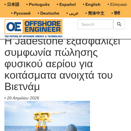
• 日本語
• Português
• Español
• English
• Ελληνικά
• Русский
• Deutsche
• عربى
• 简体中文
• हिंदी
Η Jadestone εξασφαλίζει
συμφωνία πώλησης
φυσικού αερίου για
κοιτάσματα ανοιχτά του
Βιετνάμ
•
20 Απριλίου 2026