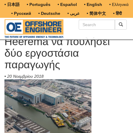
• 日本語
• Português
• Español
• English
• Ελληνικά
• Русский
• Deutsche
• عربى
• 简体中文
• हिंदी
Heerema να πουλήσει
δύο εργοστάσια
παραγωγής
•
20 Νοεμβρίου 2018