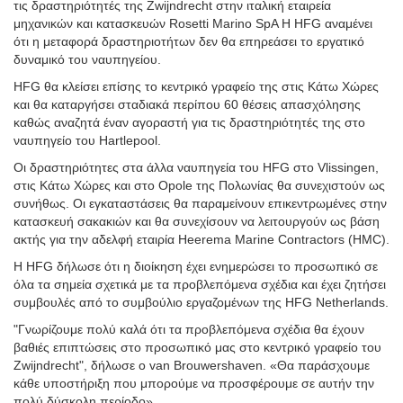
τις δραστηριότητές της Zwijndrecht στην ιταλική εταιρεία
μηχανικών και κατασκευών Rosetti Marino SpA Η HFG αναμένει
ότι η μεταφορά δραστηριοτήτων δεν θα επηρεάσει το εργατικό
δυναμικό του ναυπηγείου.
HFG θα κλείσει επίσης το κεντρικό γραφείο της στις Κάτω Χώρες
και θα καταργήσει σταδιακά περίπου 60 θέσεις απασχόλησης
καθώς αναζητά έναν αγοραστή για τις δραστηριότητές της στο
ναυπηγείο του Hartlepool.
Οι δραστηριότητες στα άλλα ναυπηγεία του HFG στο Vlissingen,
στις Κάτω Χώρες και στο Opole της Πολωνίας θα συνεχιστούν ως
συνήθως. Οι εγκαταστάσεις θα παραμείνουν επικεντρωμένες στην
κατασκευή σακακιών και θα συνεχίσουν να λειτουργούν ως βάση
ακτής για την αδελφή εταιρία Heerema Marine Contractors (HMC).
Η HFG δήλωσε ότι η διοίκηση έχει ενημερώσει το προσωπικό σε
όλα τα σημεία σχετικά με τα προβλεπόμενα σχέδια και έχει ζητήσει
συμβουλές από το συμβούλιο εργαζομένων της HFG Netherlands.
"Γνωρίζουμε πολύ καλά ότι τα προβλεπόμενα σχέδια θα έχουν
βαθιές επιπτώσεις στο προσωπικό μας στο κεντρικό γραφείο του
Zwijndrecht", δήλωσε ο van Brouwershaven. «Θα παράσχουμε
κάθε υποστήριξη που μπορούμε να προσφέρουμε σε αυτήν την
πολύ δύσκολη περίοδο».