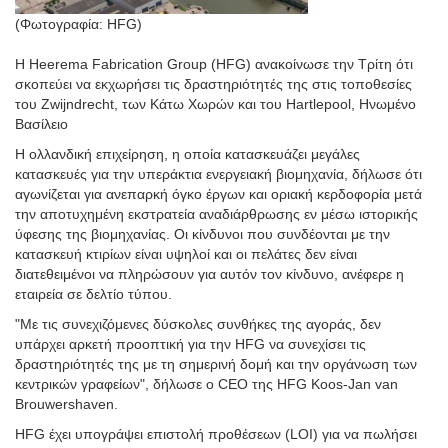
(Φωτογραφία: HFG)
Η Heerema Fabrication Group (HFG) ανακοίνωσε την Τρίτη ότι
σκοπεύει να εκχωρήσει τις δραστηριότητές της στις τοποθεσίες
του Zwijndrecht, των Κάτω Χωρών και του Hartlepool, Ηνωμένο
Βασίλειο
Η ολλανδική επιχείρηση, η οποία κατασκευάζει μεγάλες
κατασκευές για την υπεράκτια ενεργειακή βιομηχανία, δήλωσε ότι
αγωνίζεται για ανεπαρκή όγκο έργων και οριακή κερδοφορία μετά
την αποτυχημένη εκστρατεία αναδιάρθρωσης εν μέσω ιστορικής
ύφεσης της βιομηχανίας. Οι κίνδυνοι που συνδέονται με την
κατασκευή κτιρίων είναι υψηλοί και οι πελάτες δεν είναι
διατεθειμένοι να πληρώσουν για αυτόν τον κίνδυνο, ανέφερε η
εταιρεία σε δελτίο τύπου.
"Με τις συνεχιζόμενες δύσκολες συνθήκες της αγοράς, δεν
υπάρχει αρκετή προοπτική για την HFG να συνεχίσει τις
δραστηριότητές της με τη σημερινή δομή και την οργάνωση των
κεντρικών γραφείων", δήλωσε ο CEO της HFG Koos-Jan van
Brouwershaven.
HFG έχει υπογράψει επιστολή προθέσεων (LOI) για να πωλήσει