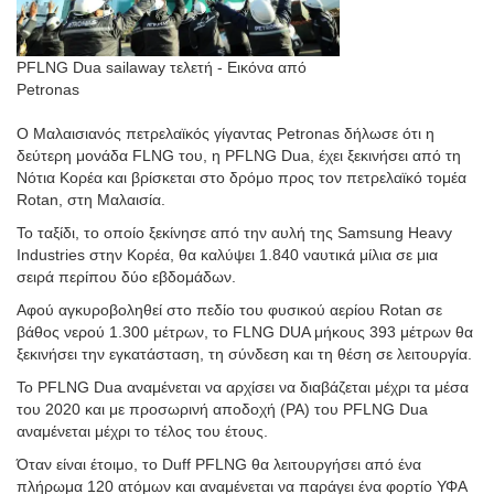
PFLNG Dua sailaway τελετή - Εικόνα από
Petronas
Ο Μαλαισιανός πετρελαϊκός γίγαντας Petronas δήλωσε ότι η
δεύτερη μονάδα FLNG του, η PFLNG Dua, έχει ξεκινήσει από τη
Νότια Κορέα και βρίσκεται στο δρόμο προς τον πετρελαϊκό τομέα
Rotan, στη Μαλαισία.
Το ταξίδι, το οποίο ξεκίνησε από την αυλή της Samsung Heavy
Industries στην Κορέα, θα καλύψει 1.840 ναυτικά μίλια σε μια
σειρά περίπου δύο εβδομάδων.
Αφού αγκυροβοληθεί στο πεδίο του φυσικού αερίου Rotan σε
βάθος νερού 1.300 μέτρων, το FLNG DUA μήκους 393 μέτρων θα
ξεκινήσει την εγκατάσταση, τη σύνδεση και τη θέση σε λειτουργία.
Το PFLNG Dua αναμένεται να αρχίσει να διαβάζεται μέχρι τα μέσα
του 2020 και με προσωρινή αποδοχή (PA) του PFLNG Dua
αναμένεται μέχρι το τέλος του έτους.
Όταν είναι έτοιμο, το Duff PFLNG θα λειτουργήσει από ένα
πλήρωμα 120 ατόμων και αναμένεται να παράγει ένα φορτίο ΥΦΑ