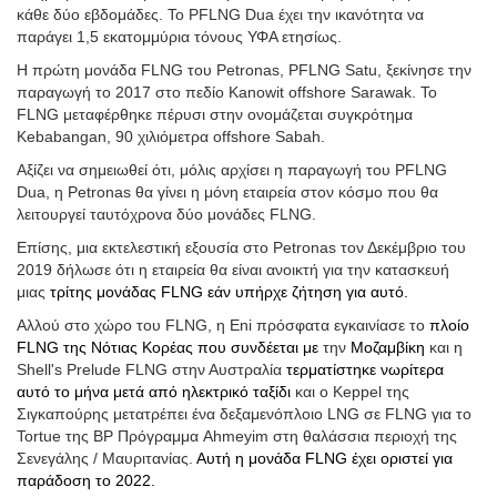
κάθε δύο εβδομάδες. Το PFLNG Dua έχει την ικανότητα να
παράγει 1,5 εκατομμύρια τόνους ΥΦΑ ετησίως.
Η πρώτη μονάδα FLNG του Petronas, PFLNG Satu, ξεκίνησε την
παραγωγή το 2017 στο πεδίο Kanowit offshore Sarawak. Το
FLNG μεταφέρθηκε πέρυσι στην ονομάζεται συγκρότημα
Kebabangan, 90 χιλιόμετρα offshore Sabah.
Αξίζει να σημειωθεί ότι, μόλις αρχίσει η παραγωγή του PFLNG
Dua, η Petronas θα γίνει η μόνη εταιρεία στον κόσμο που θα
λειτουργεί ταυτόχρονα δύο μονάδες FLNG.
Επίσης, μια εκτελεστική εξουσία στο Petronas τον Δεκέμβριο του
2019 δήλωσε ότι η εταιρεία θα είναι ανοικτή για την κατασκευή
μιας
τρίτης μονάδας FLNG εάν υπήρχε ζήτηση για αυτό.
Αλλού στο χώρο του FLNG, η Eni πρόσφατα εγκαινίασε το
πλοίο
FLNG της Νότιας Κορέας που συνδέεται με
την
Μοζαμβίκη
και η
Shell's Prelude FLNG στην Αυστραλία
τερματίστηκε νωρίτερα
αυτό το μήνα μετά από ηλεκτρικό ταξίδι
και ο Keppel της
Σιγκαπούρης μετατρέπει ένα δεξαμενόπλοιο LNG σε FLNG για το
Tortue της BP Πρόγραμμα Ahmeyim στη θαλάσσια περιοχή της
Σενεγάλης / Μαυριτανίας.
Αυτή η μονάδα FLNG έχει οριστεί για
παράδοση το 2022.