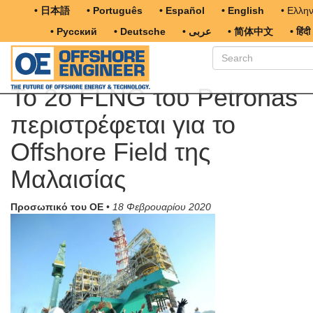
• 日本語
• Português
• Español
• English
• Ελλην
• Русский
• Deutsche
• عربى
• 简体中文
• हिंदी
Το 2ο FLNG του Petronas
περιστρέφεται για το
Offshore Field της
Μαλαισίας
Προσωπικό του ΟΕ
•
18 Φεβρουαρίου 2020