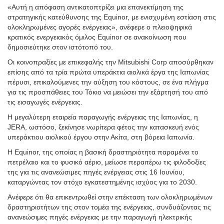
«Αυτή η απόφαση αντικατοπτρίζει μια επανεκτίμηση της
στρατηγικής κατεύθυνσης της Equinor, με ενισχυμένη εστίαση στις
ολοκληρωμένες αγορές ενέργειας», ανέφερε ο πλειοψηφικά
κρατικός ενεργειακός όμιλος Equinor σε ανακοίνωση που
δημοσιεύτηκε στον ιστότοπό του.
Οι κοινοπραξίες με επικεφαλής την Mitsubishi Corp αποσύρθηκαν
επίσης από τα τρία πρώτα υπεράκτια αιολικά έργα της Ιαπωνίας
πέρυσι, επικαλούμενες την αύξηση του κόστους, σε ένα πλήγμα
για τις προσπάθειες του Τόκιο να μειώσει την εξάρτησή του από
τις εισαγωγές ενέργειας.
Η μεγαλύτερη εταιρεία παραγωγής ενέργειας της Ιαπωνίας, η
JERA, ωστόσο, ξεκίνησε νωρίτερα φέτος την κατασκευή ενός
υπεράκτιου αιολικού έργου στην Ακίτα, στη βόρεια Ιαπωνία.
Η Equinor, της οποίας η βασική δραστηριότητα παραμένει το
πετρέλαιο και το φυσικό αέριο, μείωσε περαιτέρω τις φιλοδοξίες
της για τις ανανεώσιμες πηγές ενέργειας στις 16 Ιουνίου,
καταργώντας τον στόχο εγκατεστημένης ισχύος για το 2030.
Ανέφερε ότι θα επικεντρωθεί στην επέκταση των ολοκληρωμένων
δραστηριοτήτων της στον τομέα της ενέργειας, συνδυάζοντας τις
ανανεώσιμες πηγές ενέργειας με την παραγωγή ηλεκτρικής