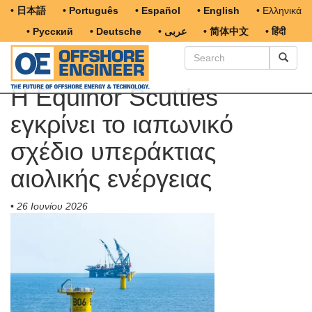
• 日本語
• Português
• Español
• English
• Ελληνικά
• Русский
• Deutsche
• عربى
• 简体中文
• हिंदी
Η Equinor Scuttles
εγκρίνει το ιαπωνικό
σχέδιο υπεράκτιας
αιολικής ενέργειας
•
26 Ιουνίου 2026