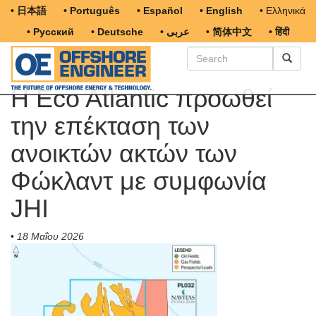
• 日本語
• Português
• Español
• English
• Ελληνικά
• Русский
• Deutsche
• عربى
• 简体中文
• हिंदी
Η Eco Atlantic προωθεί
την επέκταση των
ανοικτών ακτών των
Φώκλαντ με συμφωνία
JHI
•
18 Μαΐου 2026