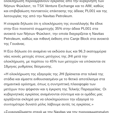
ολοκλήρωση περιλαμβάνουν εγκρίσεις από την κυβέρνηση των
Νήσων Φώκλαντ, το TSX Venture Exchange και το AIM, καθώς
και επιβεβαίωση πενταετούς επέκτασης της άδειας PL001 και της
λειτουργίας της από την Navitas Petroleum.
Η εταιρεία δήλωσε ότι η ολοκλήρωση της συναλλαγής θα έδινε
στην Eco ποσοστό συμμετοχής 35% στην άδεια PL001 στα
ανοικτά των Νήσων Φώκλαντ, την οποία διαχειρίζεται η Navitas
Petroleum, καθώς και πιθανή έκθεση στο Canje Block στα ανοικτά
της Γουιάνας.
Η Eco δήλωσε ότι αναμένει να εκδώσει έως και 96,3 εκατομμύρια
νέες κοινές μετοχές στους μετόχους της JHI μετά την
ολοκλήρωση, με περίπου το 45% των μετοχών να υπόκεινται σε
18μηνες ρυθμίσεις δέσμευσης.
«Η ολοκλήρωση της εξαγοράς της JHI βρίσκεται στα τελικά της
στάδια και είμαστε ενθουσιασμένοι με το θετικό αποτέλεσμα στα
σημαντικά ορόσημα, όπως η συντριπτική πλειοψηφία των
μετόχων που ψήφισαν και η έγκριση της Τελικής Παραγγελίας. Οι
κυβερνητικές εγκρίσεις αναμένονται σύντομα και οι ομάδες μας
εργάζονται σκληρά για να ολοκληρώσουν την εξαγορά το
συντομότερο δυνατό μόλις λάβουμε αυτές τις εγκρίσεις.»
«Συνεργαζόμαστε στενά με την Navitas για την προγραμματισμένη