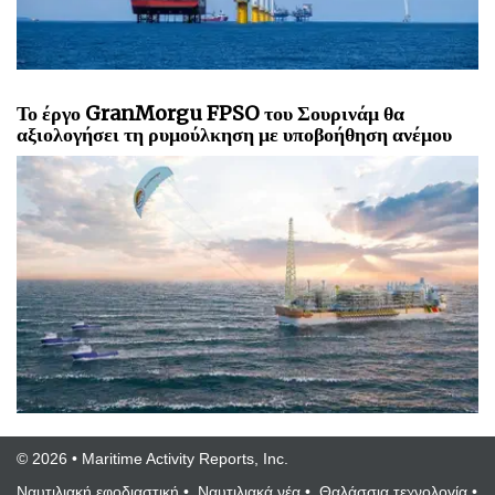
Το έργο GranMorgu FPSO του Σουρινάμ θα
αξιολογήσει τη ρυμούλκηση με υποβοήθηση ανέμου
© 2026 • Maritime Activity Reports, Inc.
Ναυτιλιακή εφοδιαστική
•
Ναυτιλιακά νέα
•
Θαλάσσια τεχνολογία
•