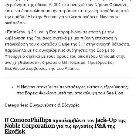
εξερεύνηση της άδειας PL001 στα ανοιχτά των Νήσων Φώκλαντ,
ώστε να διασφαλίσουμε την απρόσκοπτη τεχνική παράδοση από
την ομάδα JHI στην Eco και για να λειτουργήσει η Navitas το
οικόπεδο.»
«Επιπλέον, η JHI και η Eco παραμένουν σε επαφή με την
κυβέρνηση της Γουιάνας σχετικά με μια πιθανή επέκταση ή
επανέκδοση του οικοπέδου Canje της JHI στην ανοιχτή θάλασσα,
παράλληλα με τις συνεχιζόμενες συζητήσεις της Eco με το
Υπουργείο σχετικά με τους όρους του οικοπέδου Orinduik στην
ανοιχτή θάλασσα», δήλωσε ο Gil Holzman, Πρόεδρος και
Διευθύνων Σύμβουλος της Eco Atlantic.
Η Navitas στοχεύει σε περισσότερες εκτάσεις εξερεύνησης
στα Βόρεια Φώκλαντ μετά την αποκάλυψη του Sea Lion
Categories:
Συγχωνεύσεις & Εξαγορές
Η ConocoPhillips προσλαμβάνει τον Jack-Up της
Noble Corporation για τις εργασίες P&A της
Ekofisk