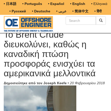
• 日本語
• Português
• Español
• English
• Ελληνικά
• Русский
• Deutsche
• عربى
• 简体中文
• हिंदी
Το Brent Crude
διευκολύνει, καθώς η
καναδική πτώση
προσφοράς ενισχύει τα
αμερικανικά μελλοντικά
Δημοσιεύτηκε από τον Joseph Keefe
•
20 Φεβρουαρίου 2018