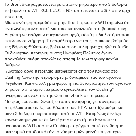
Το Brent διαπραγματεύεται με επιτόκιο μικρότερο από 3 δολάρια
το βαρέλι στο WTI <CL-LCO1 = R>, από πάνω από $ 7 στην αρχή
του έτους.
Μία στενότερη πριμοδότηση της Brent προς την WTI σημαίνει ότι
είναι λιγότερο ελκυστικό για τους καταναλωτές στη βορειοδυτική
Ευρώπη να εισάγουν αμερικανικό αργό, ειδικά με διυλιστήρια που
εκτελούν συντήρηση. Τα ασφάλιστρα για τους τοπικούς βαθμούς
της Βόρειας Θάλασσας βρίσκονται σε πολύμηνα χαμηλά επίπεδα.
Οι διοικητικοί περιορισμοί στις Ηνωμένες Πολιτείες έχουν
προκαλέσει ακόμη αποκλίσεις στις τιμές των περιφερειακών
βαθμών.
"Λιγότερο αργό πετρέλαιο μεταφέρεται από τον Καναδά στο
Cushing λόγω της περιορισμένης δυναμικότητας του αγωγού
Keystone. Και για άλλη μια φορά, η νέα δυναμικότητα των αγωγών
σημαίνει ότι το αργό πετρέλαιο εγκαταλείπει τον Cushing",
ανέφεραν οι αναλυτές της Commerzbank σε σημείωμα.
"Το φως Louisiana Sweet, ο τύπος αναφοράς για συγκρίσιμα
πετρέλαια στις ακτές του Κόλπου των ΗΠΑ, κοστίζει ακόμη και
μόνο 2 δολάρια περισσότερο από το WTI. Επομένως δεν έχει
κανένα νόημα για τα διυλιστήρια στην ακτή του Κόλπου να
αγοράσουν WTI από την Cushing - πράγματι αυτό δεν θα ήταν
οικονομικά αποδοτικό εάν το χάσμα τιμών μειωθεί περαιτέρω ".