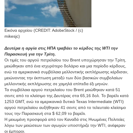
Εικόνα αρχείου (CREDIT: AdobeStock / (c)
mikesjc)
Δευτέρα η αργία στις ΗΠΑ τραβάει το κέρδος της WTI την
Παρασκευή για την Τρίτη.
Οι τιμές του αργού πετρελαίου του Brent υποχώρησαν την Τρίτη,
μειώθηκαν από ένα ισχυρότερο δολάριο και μια περίοδο κέρδους,
ενώ τα αμερικανικά συμβόλαια μελλοντικής εκπλήρωσης κέρδισαν,
μειώνοντας την έκπτωση μεταξύ των δύο βασικών συμβολαίων
μελλοντικής εκπλήρωσης σε χαμηλά επίπεδα έξι μηνών.
Τα συμβόλαια αργού πετρελαίου του Brent μειώθηκαν κατά 51
σεντς από το κλείσιμο της Δευτέρας στα 65,16 δολ. Το βαρέλι κατά
1253 GMT, ενώ τα αμερικανικά δυτικά Texas Intermediate (WTI)
αργού πετρελαίου αυξήθηκαν 41 σεντς από το τελευταίο κλείσιμο
τους την Παρασκευή στα $ 62,09 το βαρέλι.
Η μειωμένη προσφορά από τον Καναδά στις Ηνωμένες Πολιτείες
λόγω των μειώσεων των αγωγών υποστήριζε την WTI, ανέφεραν
οι έμποροι.