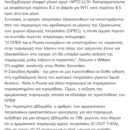
Λουξεμβούργο ελαφρύ γλυκό αργό <WTC-LLS> διαπραγματεύεται
με ασφάλιστρο περίπου $ 2 το βαρέλι για WTI, από περίπου $ 5
πριν από ένα μήνα.
Συνολικά, οι αγορές πετρελαίου εξακολουθούν να υποστηρίζονται
από τον περιορισμό του εφοδιασμού εκ μέρους της Οργάνωσης
των χωρών εξαγωγής πετρελαίου (OPEC), η οποία άρχισε πέρυσι
να συντάξει περιττές παγκόσμιες απογραφές.
"Ο ΟΠΕΚ και η Ρωσία συνεχίζουν να υποστηρίζουν τις περικοπές
στην παραγωγή που λήγουν στο τέλος του τρέχοντος έτους και
εξασφαλίζουν στις αγορές ότι θα υπάρξει ομαλή αύξηση της
παραγωγής μόλις λήξουν οι περικοπές", δήλωσε ο William
O'Loughlin, αναλυτής στην Rivkin Securities.
Η Σαουδική Αραβία - όχι μόνο σε μια προσπάθεια να δοθεί ώθηση
στη σχεδιαζόμενη λίστα του κρατικού πετρελαίου γίγαντα Saudi
Aramco - θέλει η Ρωσία και άλλοι παραγωγοί να παραμείνουν
παρακρατημένοι για προμήθειες. Όμως, η αύξηση της
αμερικανικής παραγωγής απειλεί να εξαλείψει τις προσπάθειες του
ΟΠΕΚ.
Την περασμένη εβδομάδα, ο αριθμός των αμερικανικών
πετρελαϊκών εγκαταστάσεων γεώτρησης για νέα παραγωγή
αυξήθηκε για μια τέταρτη εβδομάδα σε 798, γεγονός που δείχνει
ότι η αμερικανική παραγωγή αργού πετρελαίου (C-OUT-T-EIA),
ήδη σε ρεκόρ 10,27 εκατομμυρίων bpd, μπορεί να αυξηθεί