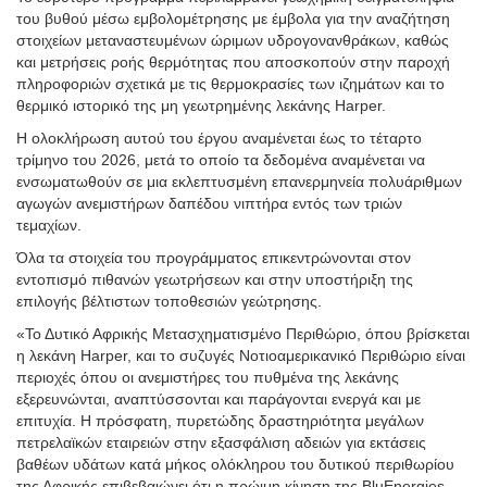
του βυθού μέσω εμβολομέτρησης με έμβολα για την αναζήτηση
στοιχείων μεταναστευμένων ώριμων υδρογονανθράκων, καθώς
και μετρήσεις ροής θερμότητας που αποσκοπούν στην παροχή
πληροφοριών σχετικά με τις θερμοκρασίες των ιζημάτων και το
θερμικό ιστορικό της μη γεωτρημένης λεκάνης Harper.
Η ολοκλήρωση αυτού του έργου αναμένεται έως το τέταρτο
τρίμηνο του 2026, μετά το οποίο τα δεδομένα αναμένεται να
ενσωματωθούν σε μια εκλεπτυσμένη επανερμηνεία πολυάριθμων
αγωγών ανεμιστήρων δαπέδου νιπτήρα εντός των τριών
τεμαχίων.
Όλα τα στοιχεία του προγράμματος επικεντρώνονται στον
εντοπισμό πιθανών γεωτρήσεων και στην υποστήριξη της
επιλογής βέλτιστων τοποθεσιών γεώτρησης.
«Το Δυτικό Αφρικής Μετασχηματισμένο Περιθώριο, όπου βρίσκεται
η λεκάνη Harper, και το συζυγές Νοτιοαμερικανικό Περιθώριο είναι
περιοχές όπου οι ανεμιστήρες του πυθμένα της λεκάνης
εξερευνώνται, αναπτύσσονται και παράγονται ενεργά και με
επιτυχία. Η πρόσφατη, πυρετώδης δραστηριότητα μεγάλων
πετρελαϊκών εταιρειών στην εξασφάλιση αδειών για εκτάσεις
βαθέων υδάτων κατά μήκος ολόκληρου του δυτικού περιθωρίου
της Αφρικής επιβεβαιώνει ότι η πρώιμη κίνηση της BluEnergies