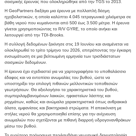
σεισμικής έρευνας που ολοκληρώθηκε από την TGS το 2013.
Η GeoPartners διεξάγει μια έρευνα με πολλαπλή δέσμη
ηχοβολιστικών, η οποία καλύπτει 4.045 τετραγωνικά χιλιόμετρα σε
βάθη νερού που κυμαίνονται από 500 έως 3.500 μέτρα. Η έρευνα
γίνεται χρησιμοποιώντας το R/V GYRE, το οποίο ανήκει και
λειτουργεί από την TDI-Brooks.
Η συλλογή δεδομένων ξεκίνησε στις 19 Ιουνίου και αναμένεται να
ολοκληρωθεί το τρίτο τρίμηνο του 2026, επιτρέποντας την έγκαιρη
ενσωμάτωση σε μια βελτιωμένη ερμηνεία των τρισδιάστατων
σεισμικών δεδομένων.
Η έρευνα έχει σχεδιαστεί για να χαρτογραφήσει το υποθαλάσσιο
έδαφος και να εντοπίσει ανωμαλίες του βυθού, ώστε να
υποστηρίξει την επιλογή πιθανών μελλοντικών τοποθεσιών
γεωτρήσεων. Θα αξιολογήσει τα χαρακτηριστικά του βυθού,
συμπεριλαμβανομένων λακκών, ηφαιστείων λάσπης και
ρηγμάτων, καθώς και ανώμαλα χαρακτηριστικά όπως ανθρακικά
άλατα, εμφανίσεις και βακτηριακά στρώματα. Η απεικόνιση με
στήλες νερού θα χρησιμοποιηθεί επίσης για την ανίχνευση
ανωμαλιών που σχετίζονται με πιθανή διαρροή υδρογονανθράκων
μέσω του βυθού.
Το ευρύτερο πρόγραμμα περιλαμβάνει γεωχημική δειγματοληψία