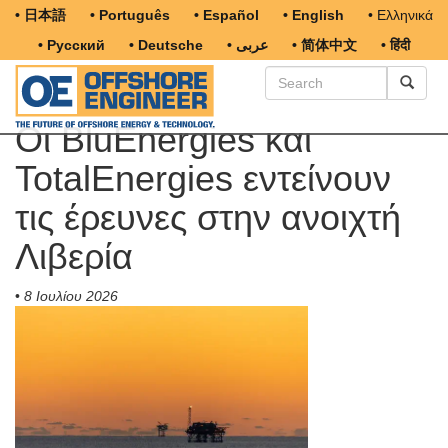
• 日本語
• Português
• Español
• English
• Ελληνικά
• Русский
• Deutsche
• عربى
• 简体中文
• हिंदी
Οι BluEnergies και
TotalEnergies εντείνουν
τις έρευνες στην ανοιχτή
Λιβερία
•
8 Ιουλίου 2026