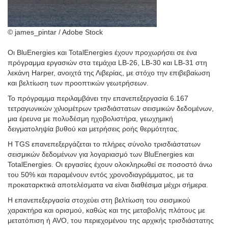
© james_pintar / Adobe Stock
Οι BluEnergies και TotalEnergies έχουν προχωρήσει σε ένα
πρόγραμμα εργασιών στα τεμάχια LB-26, LB-30 και LB-31 στη
λεκάνη Harper, ανοιχτά της Λιβερίας, με στόχο την επιβεβαίωση
και βελτίωση των προοπτικών γεωτρήσεων.
Το πρόγραμμα περιλαμβάνει την επανεπεξεργασία 6.167
τετραγωνικών χιλιομέτρων τρισδιάστατων σεισμικών δεδομένων,
μια έρευνα με πολυδέσμη ηχοβολιστήρα, γεωχημική
δειγματοληψία βυθού και μετρήσεις ροής θερμότητας.
Η TGS επανεπεξεργάζεται το πλήρες σύνολο τρισδιάστατων
σεισμικών δεδομένων για λογαριασμό των BluEnergies και
TotalEnergies. Οι εργασίες έχουν ολοκληρωθεί σε ποσοστό άνω
του 50% και παραμένουν εντός χρονοδιαγράμματος, με τα
προκαταρκτικά αποτελέσματα να είναι διαθέσιμα μέχρι σήμερα.
Η επανεπεξεργασία στοχεύει στη βελτίωση του σεισμικού
χαρακτήρα και ορισμού, καθώς και της μεταβολής πλάτους με
μετατόπιση ή AVO, του περιεχομένου της αρχικής τρισδιάστατης