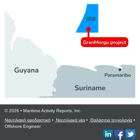
© 2026 • Maritime Activity Reports, Inc.
Ναυτιλιακή εφοδιαστική
•
Ναυτιλιακά νέα
•
Θαλάσσια τεχνολογία
•
Offshore Engineer