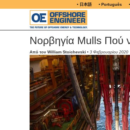
• 日本語
• Português
Νορβηγία Mulls Πού 
Από τον William Stoichevski
•
3 Φεβρουαρίου 2020