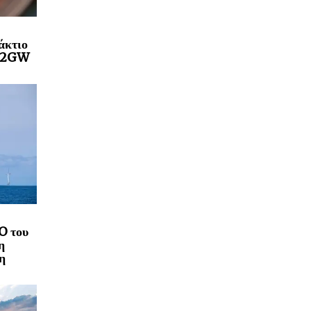
άκτιο
a 2GW
O του
η
η