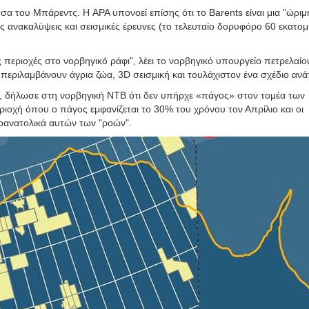
σα του Μπάρεντς. Η APA υπονοεί επίσης ότι το Barents είναι μια "ώριμ
ς ανακαλύψεις και σεισμικές έρευνες (το τελευταίο δορυφόρο 60 εκατο
 περιοχές στο νορβηγικό ράφι", λέει το νορβηγικό υπουργείο πετρελαίο
περιλαμβάνουν άγρια ζώα, 3D σεισμική και τουλάχιστον ένα σχέδιο ανά
οχή, δήλωσε στη νορβηγική NTB ότι δεν υπήρχε «πάγος» στον τομέα των
ριοχή όπου ο πάγος εμφανίζεται το 30% του χρόνου τον Απρίλιο και οι
ιοανατολικά αυτών των "ροών".