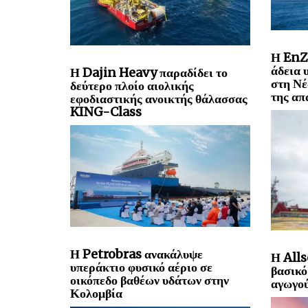
Η EnZ
άδεια 
Η Dajin Heavy παραδίδει το
στη Νέ
δεύτερο πλοίο αιολικής
της απ
εφοδιαστικής ανοικτής θάλασσας
KING-Class
Η Petrobras ανακάλυψε
Η Alls
υπεράκτιο φυσικό αέριο σε
βασικό
οικόπεδο βαθέων υδάτων στην
αγωγού
Κολομβία