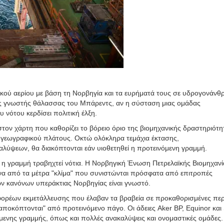
ικού αερίου με βάση τη Νορβηγία και τα ευρήματά τους σε υδρογονάνθ
ινής γνωστής θάλασσας του Μπάρεντς, αν η σύσταση μιας ομάδας
 νότου κερδίσει πολιτική έλξη.
τον χάρτη που καθορίζει το βόρειο όριο της βιομηχανικής δραστηριότη
 γεωγραφικού πλάτους. Οκτώ ολόκληρα τεμάχια έκτασης,
λύψεων, θα διακόπτονται εάν υιοθετηθεί η προτεινόμενη γραμμή.
η γραμμή τραβηχτεί νότια. Η Νορβηγική Ένωση Πετρελαϊκής Βιομηχανί
ένα από τα μέτρα "κλίμα" που συνιστώνται πρόσφατα από επιτροπές
ν κανόνων υπεράκτιας Νορβηγίας είναι γνωστό.
φορέων εκμετάλλευσης που έλαβαν τα βραβεία σε προκαθορισμένες περ
κόπτονται" από προτεινόμενο πάγο. Οι άδειες Aker BP, Equinor και S
μενης γραμμής, όπως και πολλές ανακαλύψεις και ονομαστικές ομάδες.