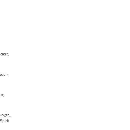
ρακες
τας -
ας
ιοχές,
pirit