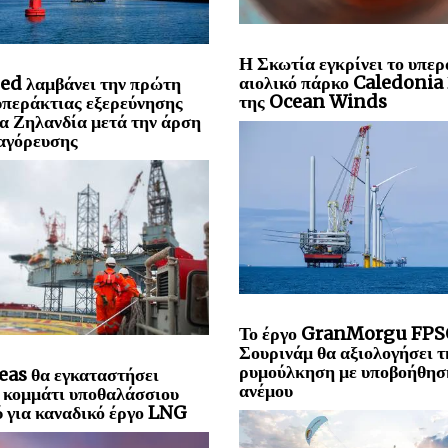
Η Σκωτία εγκρίνει το υπερ
αιολικό πάρκο Caledoni
ed λαμβάνει την πρώτη
της Ocean Winds
υπεράκτιας εξερεύνησης
α Ζηλανδία μετά την άρση
αγόρευσης
Το έργο GranMorgu FPS
Σουρινάμ θα αξιολογήσει τ
ρυμούλκηση με υποβοήθησ
eas θα εγκαταστήσει
ανέμου
 κομμάτι υποθαλάσσιου
 για καναδικό έργο LNG