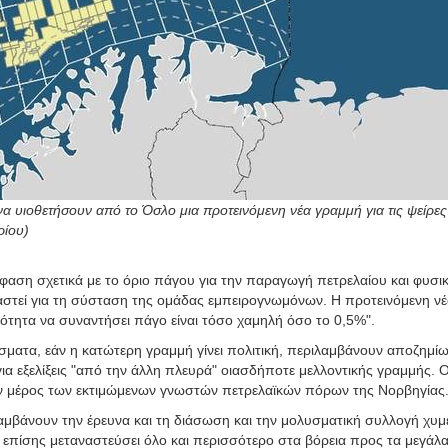
να υιοθετήσουν από το Όσλο μια προτεινόμενη νέα γραμμή για τις ψείρες
ρίου)
αση σχετικά με το όριο πάγου για την παραγωγή πετρελαίου και φυσι
γαστεί για τη σύσταση της ομάδας εμπειρογνωμόνων. Η προτεινόμενη ν
ότητα να συναντήσει πάγο είναι τόσο χαμηλή όσο το 0,5%".
έσματα, εάν η κατώτερη γραμμή γίνει πολιτική, περιλαμβάνουν αποζημίω
 για εξελίξεις "από την άλλη πλευρά" οιασδήποτε μελλοντικής γραμμής. Ο
ν μέρος των εκτιμώμενων γνωστών πετρελαϊκών πόρων της Νορβηγίας
μβάνουν την έρευνα και τη διάσωση και την μολυσματική συλλογή χυμ
ν επίσης μεταναστεύσει όλο και περισσότερο στα βόρεια προς τα μεγάλ