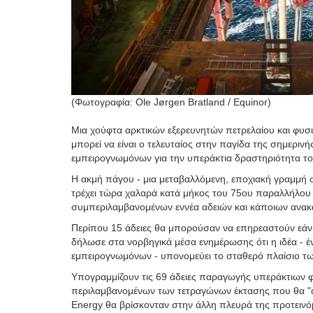
(Φωτογραφία: Ole Jørgen Bratland / Equinor)
Μια χούφτα αρκτικών εξερευνητών πετρελαίου και φυσ
μπορεί να είναι ο τελευταίος στην παγίδα της σημερ
εμπειρογνωμόνων για την υπεράκτια δραστηριότητα του
Η ακμή πάγου - μια μεταβαλλόμενη, εποχιακή γραμμή σ
τρέχει τώρα χαλαρά κατά μήκος του 75ου παραλλήλου
συμπεριλαμβανομένων εννέα αδειών και κάποιων ανακα
Περίπου 15 άδειες θα μπορούσαν να επηρεαστούν εάν 
δήλωσε στα νορβηγικά μέσα ενημέρωσης ότι η ιδέα - 
εμπειρογνωμόνων - υπονομεύει το σταθερό πλαίσιο τω
Υπογραμμίζουν τις 69 άδειες παραγωγής υπεράκτιων 
περιλαμβανομένων των τετραγώνων έκτασης που θα "απο
Energy θα βρίσκονταν στην άλλη πλευρά της προτεινό