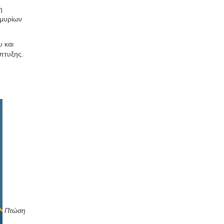
η
μμυρίων
υ και
πτυξης.
Πτώση