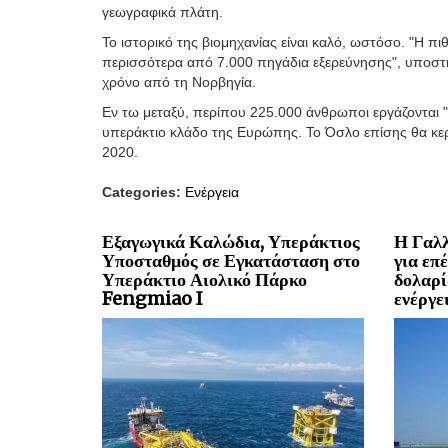
γεωγραφικά πλάτη.
Το ιστορικό της βιομηχανίας είναι καλό, ωστόσο. "Η πι
περισσότερα από 7.000 πηγάδια εξερεύνησης", υποστη
χρόνο από τη Νορβηγία.
Εν τω μεταξύ, περίπου 225.000 άνθρωποι εργάζονται 
υπεράκτιο κλάδο της Ευρώπης. Το Όσλο επίσης θα κερ
2020.
Categories:
Ενέργεια
Εξαγωγικά Καλώδια, Υπεράκτιος
Η Γαλλ
Υποσταθμός σε Εγκατάσταση στο
για επ
Υπεράκτιο Αιολικό Πάρκο
δολαρί
Fengmiao I
ενέργε