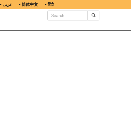
• عربى
• 简体中文
• हिंदी