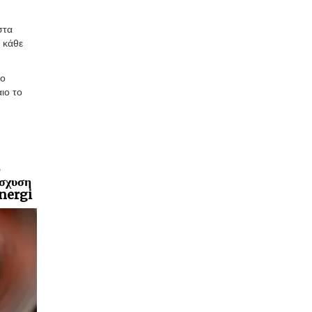
στα
 κάθε
ρο
ιο το
ο
ίσχυση
Energi