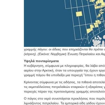
γραμμής πάγου: οι άδειες που επηρεάζονται θα πρέπει 
(κίτρινη). (Εικόνα: Νορβηγική Ένωση Πετρελαίου και Αε
Υψηλά πονταρίσματα
Η κυβέρνηση, σύμφωνα με πληροφορίες, θα λάβει απόφ
αερίου στην Αρκτική, όταν τα υπουργεία της έχουν ερ
γραμμή πάγου θα υποδείξει μια περιοχή "όπου η πιθαν
Κρίνοντας σύμφωνα με τις ειδήσεις, τα πιθανά αποτελ
τις εκμεταλλεύσεις πετρελαϊκών εταιρειών ή εξαιρέσεις
περιοχές πέραν της προτεινόμενης γραμμής αποτελού
Ο πάγος στο νερό συνεπάγεται προκλήσεις που περιλα
λιμνάζοντος πετρελαίου. Τα εμπορικά είδη γάδου έχου