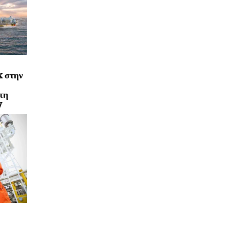
x στην
τη
y