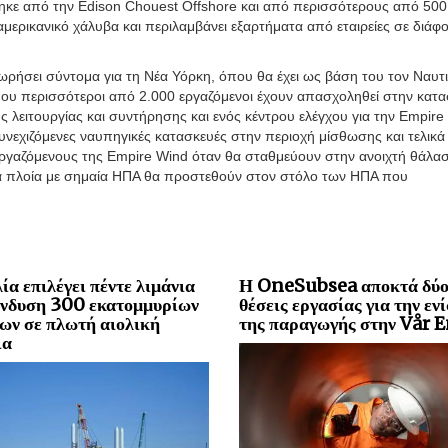
κε από την Edison Chouest Offshore και από περισσότερους από 500
αμερικανικό χάλυβα και περιλαμβάνει εξαρτήματα από εταιρείες σε διάφ
ρήσει σύντομα για τη Νέα Υόρκη, όπου θα έχει ως βάση του τον Ναυτ
που περισσότεροι από 2.000 εργαζόμενοι έχουν απασχοληθεί στην κατ
 λειτουργίας και συντήρησης και ενός κέντρου ελέγχου για την Empire
συνεχιζόμενες ναυπηγικές κατασκευές στην περιοχή μίσθωσης και τελικά
 εργαζόμενους της Empire Wind όταν θα σταθμεύουν στην ανοιχτή θάλα
έα πλοία με σημαία ΗΠΑ θα προστεθούν στον στόλο των ΗΠΑ που
ία επιλέγει πέντε λιμάνια
Η OneSubsea αποκτά δύ
ένδυση 300 εκατομμυρίων
θέσεις εργασίας για την εν
ων σε πλωτή αιολική
της παραγωγής στην Vår 
ια