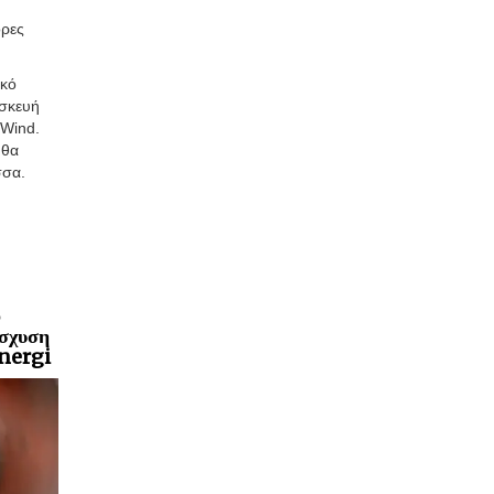
ορες
ικό
ασκευή
 Wind.
 θα
σσα.
ο
ίσχυση
Energi