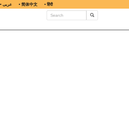
• عربى
• 简体中文
• हिंदी