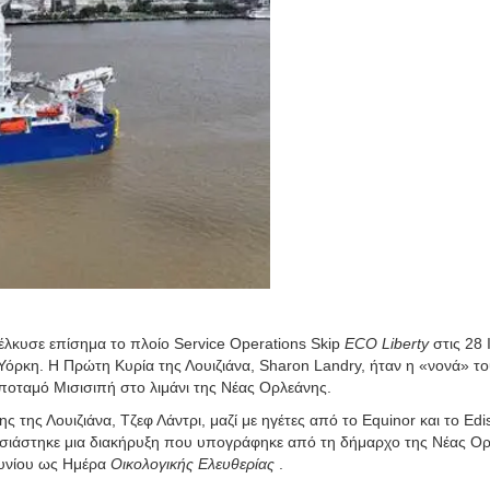
θέλκυσε επίσημα το πλοίο Service Operations Skip
ECO Liberty
στις 28 
 Υόρκη. Η Πρώτη Κυρία της Λουιζιάνα, Sharon Landry, ήταν η «νονά» τ
 ποταμό Μισισιπή στο λιμάνι της Νέας Ορλεάνης.
της Λουιζιάνα, Τζεφ Λάντρι, μαζί με ηγέτες από το Equinor και το Edi
ουσιάστηκε μια διακήρυξη που υπογράφηκε από τη δήμαρχο της Νέας Ο
ουνίου ως Ημέρα
Οικολογικής Ελευθερίας
.