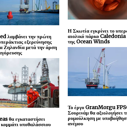
Η Σκωτία εγκρίνει το υπερ
αιολικό πάρκο Caledoni
ed λαμβάνει την πρώτη
της Ocean Winds
υπεράκτιας εξερεύνησης
α Ζηλανδία μετά την άρση
αγόρευσης
Το έργο GranMorgu FPS
Σουρινάμ θα αξιολογήσει τ
ρυμούλκηση με υποβοήθησ
eas θα εγκαταστήσει
ανέμου
 κομμάτι υποθαλάσσιου