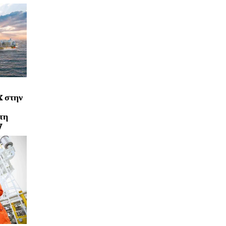
x στην
τη
y