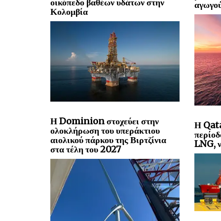
οικόπεδο βαθέων υδάτων στην
αγωγού
Κολομβία
Η Dominion στοχεύει στην
Η Qata
ολοκλήρωση του υπεράκτιου
περίοδ
αιολικού πάρκου της Βιρτζίνια
LNG, ν
στα τέλη του 2027