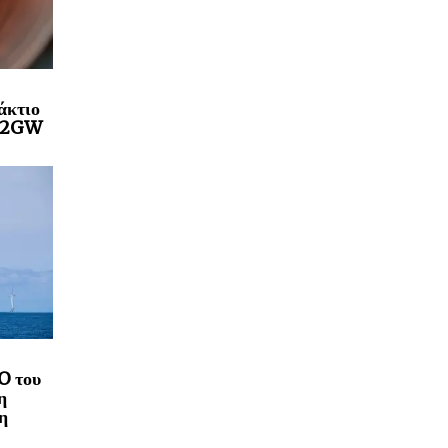
άκτιο
a 2GW
O του
η
η