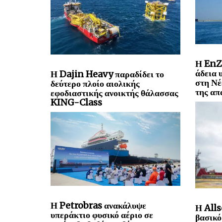
Η EnZ
άδεια 
Η Dajin Heavy παραδίδει το
στη Νέ
δεύτερο πλοίο αιολικής
της απ
εφοδιαστικής ανοικτής θάλασσας
KING-Class
Η Petrobras ανακάλυψε
Η Alls
υπεράκτιο φυσικό αέριο σε
βασικό