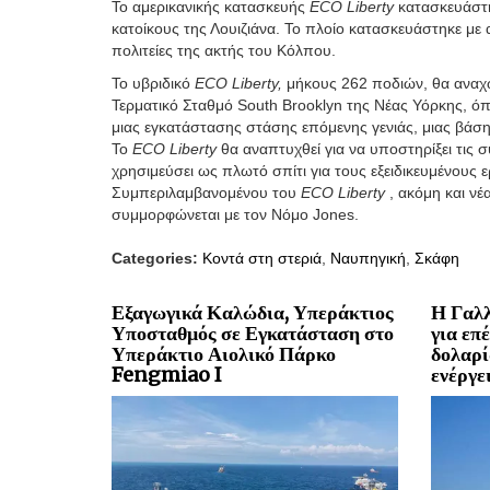
Το αμερικανικής κατασκευής
ECO Liberty
κατασκευάστη
κατοίκους της Λουιζιάνα. Το πλοίο κατασκευάστηκε με 
πολιτείες της ακτής του Κόλπου.
Το υβριδικό
ECO Liberty,
μήκους 262 ποδιών, θα αναχω
Τερματικό Σταθμό South Brooklyn της Νέας Υόρκης, ό
μιας εγκατάστασης στάσης επόμενης γενιάς, μιας βάσης
Το
ECO Liberty
θα αναπτυχθεί για να υποστηρίξει τις 
χρησιμεύσει ως πλωτό σπίτι για τους εξειδικευμένους
Συμπεριλαμβανομένου του
ECO Liberty
,
ακόμη και ν
συμμορφώνεται με τον Νόμο Jones.
Categories:
Κοντά στη στεριά
,
Ναυπηγική
,
Σκάφη
Εξαγωγικά Καλώδια, Υπεράκτιος
Η Γαλλ
Υποσταθμός σε Εγκατάσταση στο
για επ
Υπεράκτιο Αιολικό Πάρκο
δολαρί
Fengmiao I
ενέργε