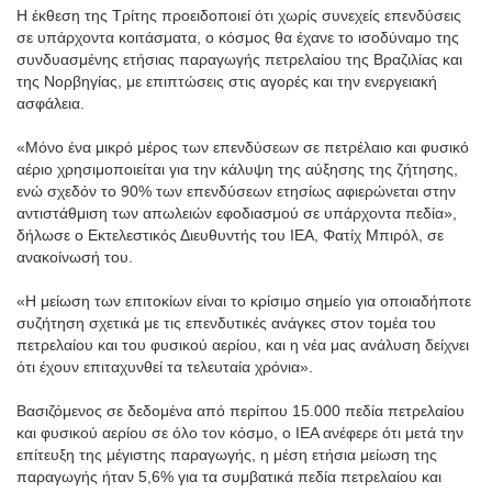
Η έκθεση της Τρίτης προειδοποιεί ότι χωρίς συνεχείς επενδύσεις
σε υπάρχοντα κοιτάσματα, ο κόσμος θα έχανε το ισοδύναμο της
συνδυασμένης ετήσιας παραγωγής πετρελαίου της Βραζιλίας και
της Νορβηγίας, με επιπτώσεις στις αγορές και την ενεργειακή
ασφάλεια.
«Μόνο ένα μικρό μέρος των επενδύσεων σε πετρέλαιο και φυσικό
αέριο χρησιμοποιείται για την κάλυψη της αύξησης της ζήτησης,
ενώ σχεδόν το 90% των επενδύσεων ετησίως αφιερώνεται στην
αντιστάθμιση των απωλειών εφοδιασμού σε υπάρχοντα πεδία»,
δήλωσε ο Εκτελεστικός Διευθυντής του IEA, Φατίχ Μπιρόλ, σε
ανακοίνωσή του.
«Η μείωση των επιτοκίων είναι το κρίσιμο σημείο για οποιαδήποτε
συζήτηση σχετικά με τις επενδυτικές ανάγκες στον τομέα του
πετρελαίου και του φυσικού αερίου, και η νέα μας ανάλυση δείχνει
ότι έχουν επιταχυνθεί τα τελευταία χρόνια».
Βασιζόμενος σε δεδομένα από περίπου 15.000 πεδία πετρελαίου
και φυσικού αερίου σε όλο τον κόσμο, ο IEA ανέφερε ότι μετά την
επίτευξη της μέγιστης παραγωγής, η μέση ετήσια μείωση της
παραγωγής ήταν 5,6% για τα συμβατικά πεδία πετρελαίου και