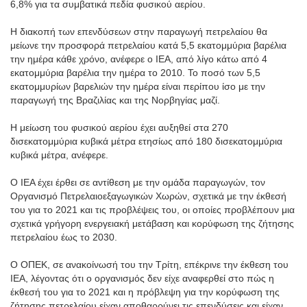
6,8% για τα συμβατικά πεδία φυσικού αερίου.
Η διακοπή των επενδύσεων στην παραγωγή πετρελαίου θα
μείωνε την προσφορά πετρελαίου κατά 5,5 εκατομμύρια βαρέλια
την ημέρα κάθε χρόνο, ανέφερε ο IEA, από λίγο κάτω από 4
εκατομμύρια βαρέλια την ημέρα το 2010. Το ποσό των 5,5
εκατομμυρίων βαρελιών την ημέρα είναι περίπου ίσο με την
παραγωγή της Βραζιλίας και της Νορβηγίας μαζί.
Η μείωση του φυσικού αερίου έχει αυξηθεί στα 270
δισεκατομμύρια κυβικά μέτρα ετησίως από 180 δισεκατομμύρια
κυβικά μέτρα, ανέφερε.
Ο IEA έχει έρθει σε αντίθεση με την ομάδα παραγωγών, τον
Οργανισμό Πετρελαιοεξαγωγικών Χωρών, σχετικά με την έκθεσή
του για το 2021 και τις προβλέψεις του, οι οποίες προβλέπουν μια
σχετικά γρήγορη ενεργειακή μετάβαση και κορύφωση της ζήτησης
πετρελαίου έως το 2030.
Ο ΟΠΕΚ, σε ανακοίνωσή του την Τρίτη, επέκρινε την έκθεση του
IEA, λέγοντας ότι ο οργανισμός δεν είχε αναφερθεί στο πώς η
έκθεσή του για το 2021 και η πρόβλεψη για την κορύφωση της
ζήτησης πετρελαίου είχαν αποθαρρύνει τις επενδύσεις και είχαν