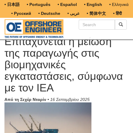
• 日本語
• Português
• Español
• English
• Ελληνικά
• Русский
• Deutsche
• عربى
• 简体中文
• हिंदी
Επιταχύνεται η μείωση
της παραγωγής στις
βιομηχανικές
εγκαταστάσεις, σύμφωνα
με τον IEA
Από τη Σεχέρ Νταρίν
•
16 Σεπτεμβρίου 2025