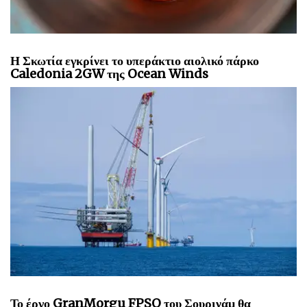
Η Σκωτία εγκρίνει το υπεράκτιο αιολικό πάρκο
Caledonia 2GW της Ocean Winds
Το έργο GranMorgu FPSO του Σουρινάμ θα