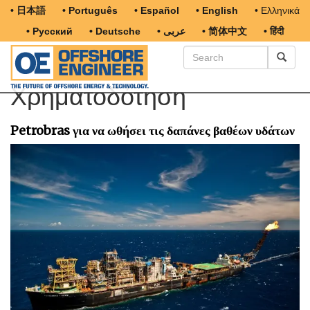
• 日本語
• Português
• Español
• English
• Ελληνικά
• Русский
• Deutsche
• عربى
• 简体中文
• हिंदी
Χρηματοδότηση
Petrobras για να ωθήσει τις δαπάνες βαθέων υδάτων