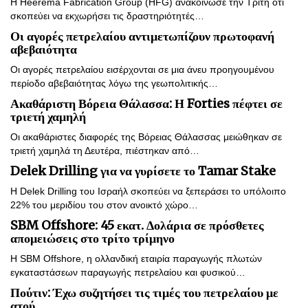
Η Heerema Fabrication Group (HFG) ανακοίνωσε την Τρίτη ότι
σκοπεύει να εκχωρήσει τις δραστηριότητές…
Οι αγορές πετρελαίου αντιμετωπίζουν πρωτοφανή
αβεβαιότητα
Οι αγορές πετρελαίου εισέρχονται σε μια άνευ προηγουμένου
περίοδο αβεβαιότητας λόγω της γεωπολιτικής…
Ακαθάριστη Βόρεια Θάλασσα: Η Forties πέφτει σε
τριετή χαμηλή
Οι ακαθάριστες διαφορές της Βόρειας Θάλασσας μειώθηκαν σε
τριετή χαμηλά τη Δευτέρα, πιέστηκαν από…
Delek Drilling για να γυρίσετε το Tamar Stake
Η Delek Drilling του Ισραήλ σκοπεύει να ξεπεράσει το υπόλοιπο
22% του μεριδίου του στον ανοικτό χώρο…
SBM Offshore: 45 εκατ. Δολάρια σε πρόσθετες
απομειώσεις στο τρίτο τρίμηνο
Η SBM Offshore, η ολλανδική εταιρία παραγωγής πλωτών
εγκαταστάσεων παραγωγής πετρελαίου και φυσικού…
Πούτιν: Έχω συζητήσει τις τιμές του πετρελαίου με
ατού