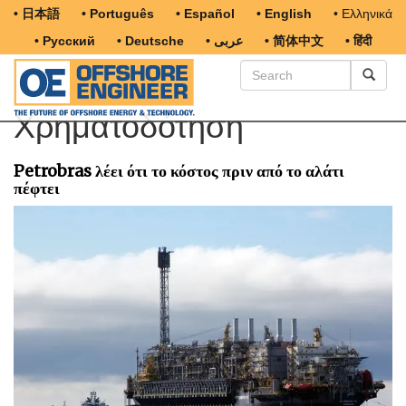
• 日本語
• Português
• Español
• English
• Ελληνικά
• Русский
• Deutsche
• عربى
• 简体中文
• हिंदी
Χρηματοδότηση
Petrobras λέει ότι το κόστος πριν από το αλάτι
πέφτει