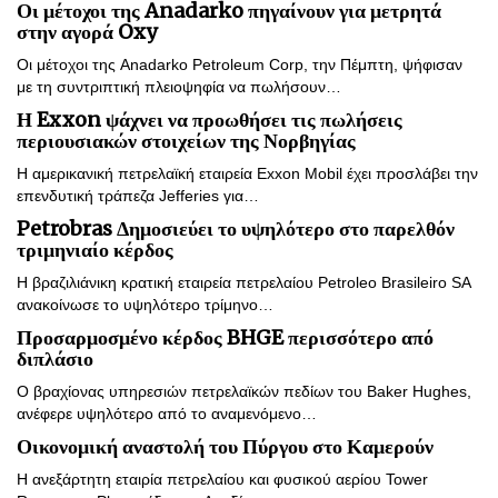
Οι μέτοχοι της Anadarko πηγαίνουν για μετρητά
στην αγορά Oxy
Οι μέτοχοι της Anadarko Petroleum Corp, την Πέμπτη, ψήφισαν
με τη συντριπτική πλειοψηφία να πωλήσουν…
Η Exxon ψάχνει να προωθήσει τις πωλήσεις
περιουσιακών στοιχείων της Νορβηγίας
Η αμερικανική πετρελαϊκή εταιρεία Exxon Mobil έχει προσλάβει την
επενδυτική τράπεζα Jefferies για…
Petrobras Δημοσιεύει το υψηλότερο στο παρελθόν
τριμηνιαίο κέρδος
Η βραζιλιάνικη κρατική εταιρεία πετρελαίου Petroleo Brasileiro SA
ανακοίνωσε το υψηλότερο τρίμηνο…
Προσαρμοσμένο κέρδος BHGE περισσότερο από
διπλάσιο
Ο βραχίονας υπηρεσιών πετρελαϊκών πεδίων του Baker Hughes,
ανέφερε υψηλότερο από το αναμενόμενο…
Οικονομική αναστολή του Πύργου στο Καμερούν
Η ανεξάρτητη εταιρία πετρελαίου και φυσικού αερίου Tower